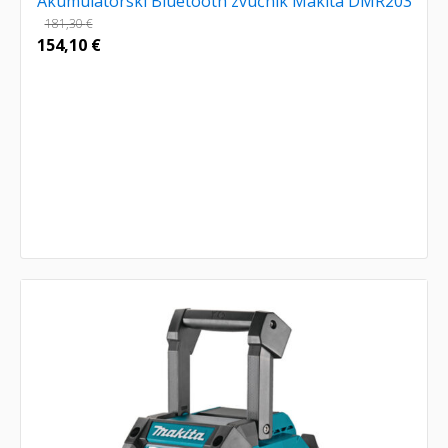
Akumulatorski Bluetooth zvučnik Makita DMR203
181,30
€
154,10
€