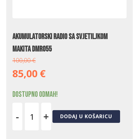
Akumulatorski radio sa svjetiljkom
Makita DMR055
100,00
€
85,00
€
Dostupno odmah!
-
+
DODAJ U KOŠARICU
Akumulatorski
radio
sa