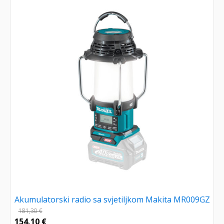
Akumulatorski radio sa svjetiljkom Makita MR009GZ
181,30
€
154,10
€