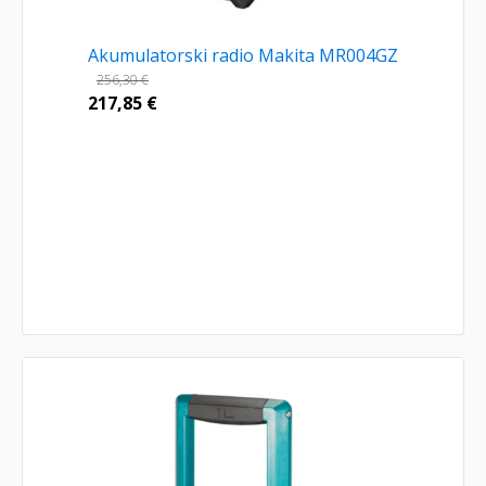
Akumulatorski radio Makita MR004GZ
256,30
€
217,85
€