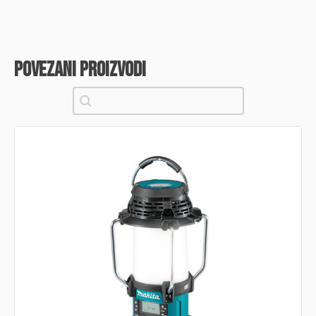
povezani proizvodi
Pretraži