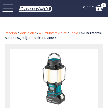
0
0,00
€
Početna
/
Makita alati
/
Akumulatorski alati
/
Radio
/ Akumulatorski
radio sa svjetiljkom Makita DMR055