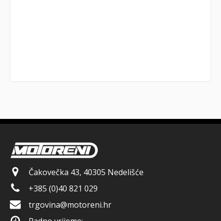
Čakovečka 43, 40305 Nedelišće
+385 (0)40 821 029
trgovina@motoreni.hr