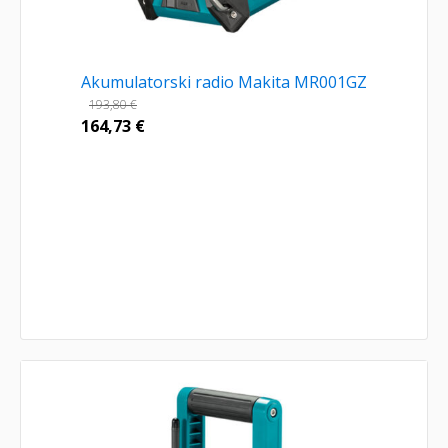
Akumulatorski radio Makita MR001GZ
193,80
€
164,73
€