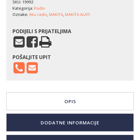
svjetiljkom
SKU:
19992
Makita
Kategorija:
Radio
DMR055
Oznake:
Aku radio
,
MAKITA
,
MAKITA ALATI
količina
PODIJELI S PRIJATELJIMA
POŠALJITE UPIT
OPIS
DODATNE INFORMACIJE