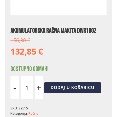
Akumulatorska račna Makita DWR180Z
156,30
€
132,85
€
Dostupno odmah!
-
+
DODAJ U KOŠARICU
Akumulatorska
račna
Makita
DWR180Z
SKU:
22515
količina
Kategorija:
Račne