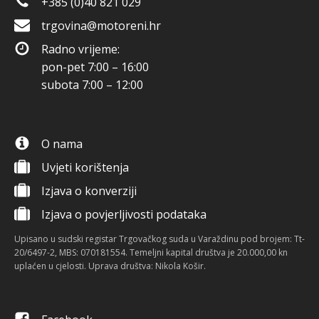
+385 (0)40 821 029
trgovina@motoreni.hr
Radno vrijeme:
pon-pet 7:00 – 16:00
subota 7:00 – 12:00
O nama
Uvjeti korištenja
Izjava o konverziji
Izjava o povjerljivosti podataka
Upisano u sudski registar Trgovačkog suda u Varaždinu pod brojem: Tt-
20/6497-2, MBS: 070181554. Temeljni kapital društva je 20.000,00 kn
uplaćen u cjelosti. Uprava društva: Nikola Košir.