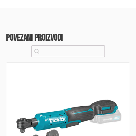
povezani proizvodi
Pretraži