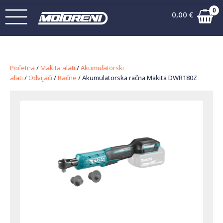
0
0,00
€
Početna
/
Makita alati
/
Akumulatorski
alati
/
Odvijači
/
Račne
/ Akumulatorska račna Makita DWR180Z