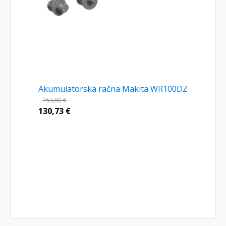
Akumulatorska račna Makita WR100DZ
153,80
€
130,73
€