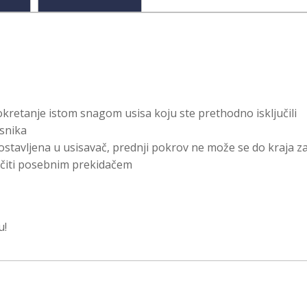
kretanje istom snagom usisa koju ste prethodno isključili
isnika
 postavljena u usisavač, prednji pokrov ne može se do kraja za
jučiti posebnim prekidačem
u!