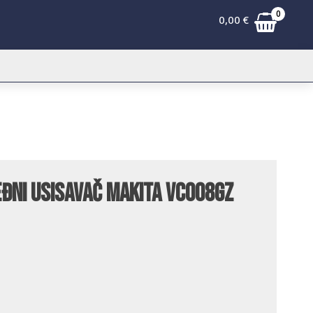
0
0,00
€
đni usisavač Makita VC008GZ