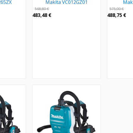
265ZX
Makita VC012GZ01
Mak
568,80
€
575,00
€
483,48
€
488,75
€