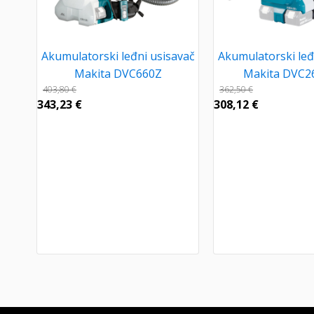
Akumulatorski leđni usisavač
Akumulatorski leđ
Makita DVC660Z
Makita DVC2
403,80
€
362,50
€
343,23
€
308,12
€