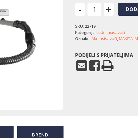
-
+
DOD
Akumulatorski
leđni
SKU:
22719
usisavač
Makita
Kategorija:
Leđni usisavači
VC008GZ
Oznake:
Aku usisavači
,
MAKITA
,
M
količina
PODIJELI S PRIJATELJIMA
BREND