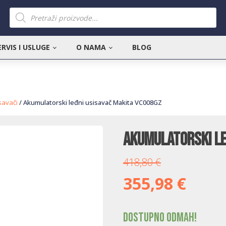
Products
search
ERVIS I USLUGE
O NAMA
BLOG
savači
/ Akumulatorski leđni usisavač Makita VC008GZ
Akumulatorski le
418,80
€
355,98
€
Dostupno odmah!