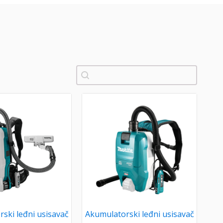
Pretraži
ski leđni usisavač
Akumulatorski leđni usisavač