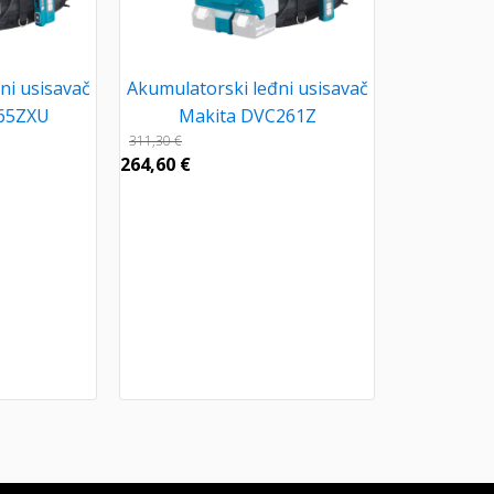
ni usisavač
Akumulatorski leđni usisavač
65ZXU
Makita DVC261Z
311,30
€
264,60
€