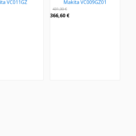
ita VC011GZ
Makita VC009GZ01
431,30
€
366,60
€