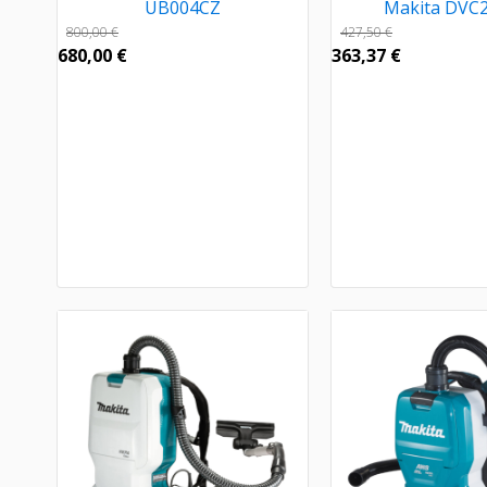
UB004CZ
Makita DVC
800,00
€
427,50
€
680,00
€
363,37
€