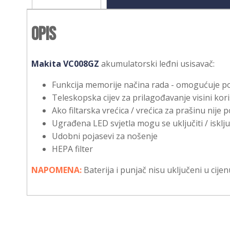
Opis
Makita VC008GZ
akumulatorski leđni usisavač:
Funkcija memorije načina rada - omogućuje po
Teleskopska cijev za prilagođavanje visini kor
Ako filtarska vrećica / vrećica za prašinu nije
Ugrađena LED svjetla mogu se uključiti / iskl
Udobni pojasevi za nošenje
HEPA filter
NAPOMENA:
Baterija i punjač nisu uključeni u cijen