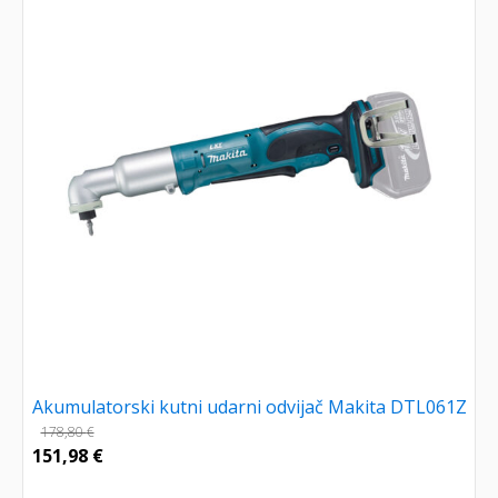
Akumulatorski kutni udarni odvijač Makita DTL061Z
178,80
€
151,98
€