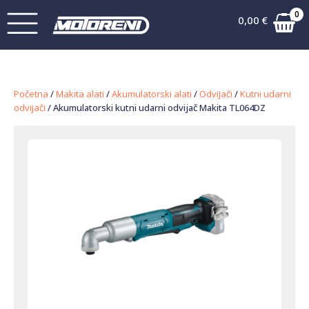
0
0,00
€
Početna
/
Makita alati
/
Akumulatorski alati
/
Odvijači
/
Kutni udarni
odvijači
/ Akumulatorski kutni udarni odvijač Makita TL064DZ