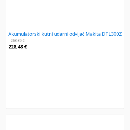
Akumulatorski kutni udarni odvijač Makita DTL300Z
268,80
€
228,48
€