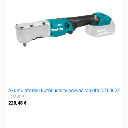
Akumulatorski kutni udarni odvijač Makita DTL302Z
268,80
€
228,48
€