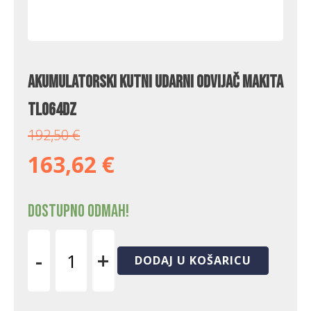
Akumulatorski kutni udarni odvijač Makita
TL064DZ
192,50
€
163,62
€
Dostupno odmah!
-
+
DODAJ U KOŠARICU
Akumulatorski
kutni
udarni