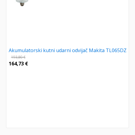
Akumulatorski kutni udarni odvijač Makita TL065DZ
193,80
€
164,73
€