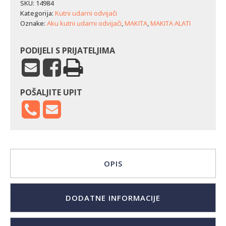
odvijač
SKU:
14984
Makita
Kategorija:
Kutni udarni odvijači
TL064DZ
Oznake:
Aku kutni udarni odvijači
,
MAKITA
,
MAKITA ALATI
količina
PODIJELI S PRIJATELJIMA
POŠALJITE UPIT
OPIS
DODATNE INFORMACIJE