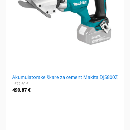
Akumulatorske škare za cement Makita DJS800Z
577,50
€
490,87
€