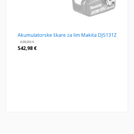
Akumulatorske škare za lim Makita DJS131Z
638,80
€
542,98
€