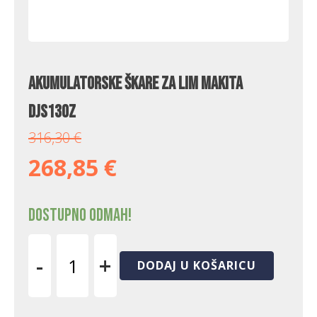
Akumulatorske škare za lim Makita
DJS130Z
316,30
€
268,85
€
Dostupno odmah!
-
+
DODAJ U KOŠARICU
Akumulatorske
škare
za