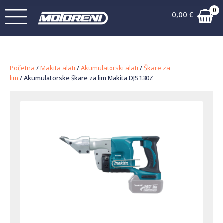
0
0,00
€
Početna
/
Makita alati
/
Akumulatorski alati
/
Škare za
lim
/ Akumulatorske škare za lim Makita DJS130Z