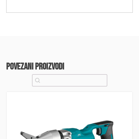
povezani proizvodi
Pretraži