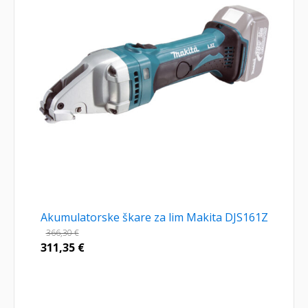
Akumulatorske škare za lim Makita DJS161Z
366,30
€
311,35
€