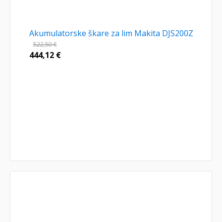
Akumulatorske škare za lim Makita DJS200Z
522,50
€
444,12
€