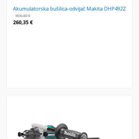
Akumulatorska bušilica-odvijač Makita DHP492Z
306,30
€
260,35
€