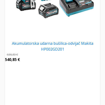
Akumulatorska udarna bušilica-odvijač Makita
HP002GD201
636,30
€
540,85
€