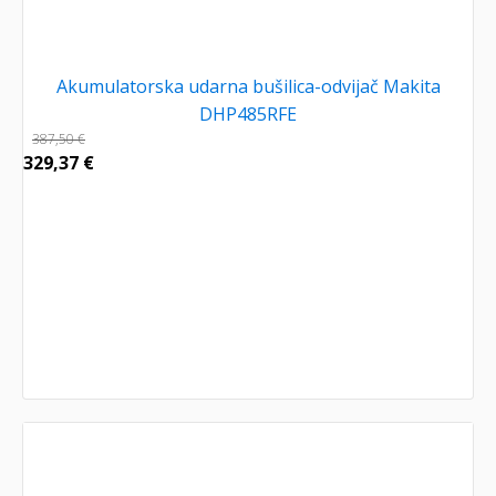
Akumulatorska udarna bušilica-odvijač Makita
DHP485RFE
387,50
€
329,37
€