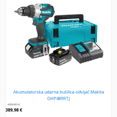
Akumulatorska udarna bušilica-odvijač Makita
DHP489RTJ
458,80
€
389,98
€