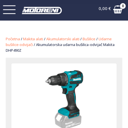
0
0,00
€
Početna
/
Makita alati
/
Akumulatorski alati
/
Bušilice
/
Udarne
bušilice-odvijači
/ Akumulatorska udarna bušilica-odvijač Makita
DHP490Z