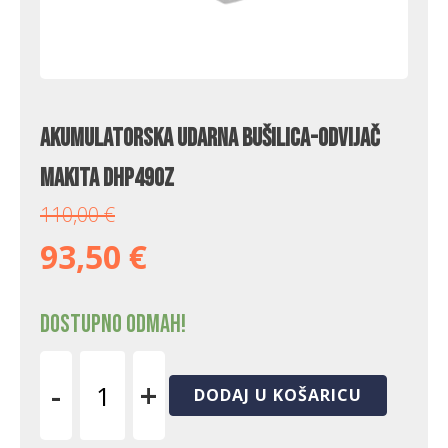
Akumulatorska udarna bušilica-odvijač
Makita DHP490Z
110,00
€
93,50
€
Dostupno odmah!
-
+
DODAJ U KOŠARICU
Akumulatorska
udarna