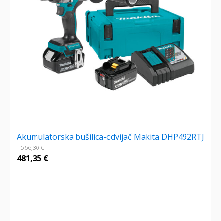
Akumulatorska bušilica-odvijač Makita DHP492RTJ
566,30
€
481,35
€