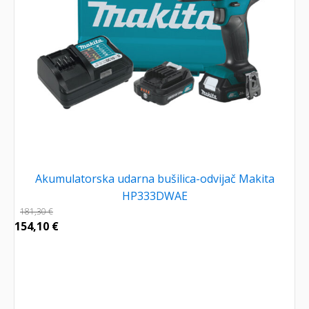
Akumulatorska udarna bušilica-odvijač Makita
HP333DWAE
181,30
€
154,10
€