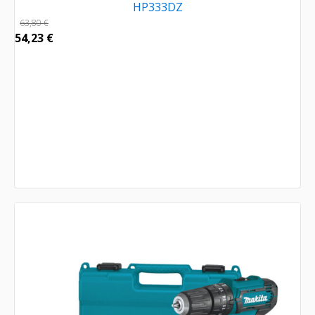
HP333DZ
63,80
€
54,23
€