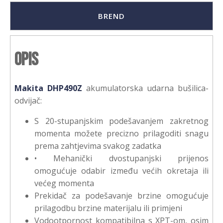
BREND
Opis
Makita DHP490Z
akumulatorska udarna bušilica-
odvijač:
S 20-stupanjskim podešavanjem zakretnog
momenta možete precizno prilagoditi snagu
prema zahtjevima svakog zadatka
• Mehanički dvostupanjski prijenos
omogućuje odabir između većih okretaja ili
većeg momenta
Prekidač za podešavanje brzine omogućuje
prilagodbu brzine materijalu ili primjeni
Vodootpornost kompatibilna s XPT-om, osim