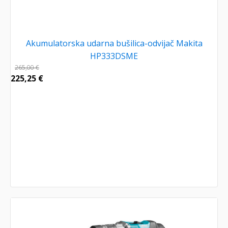
Akumulatorska udarna bušilica-odvijač Makita
HP333DSME
265,00
€
225,25
€