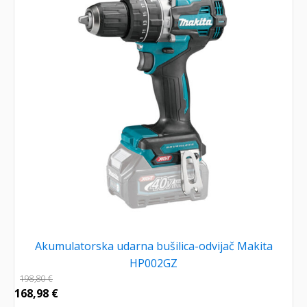
Akumulatorska udarna bušilica-odvijač Makita
HP002GZ
198,80
€
168,98
€