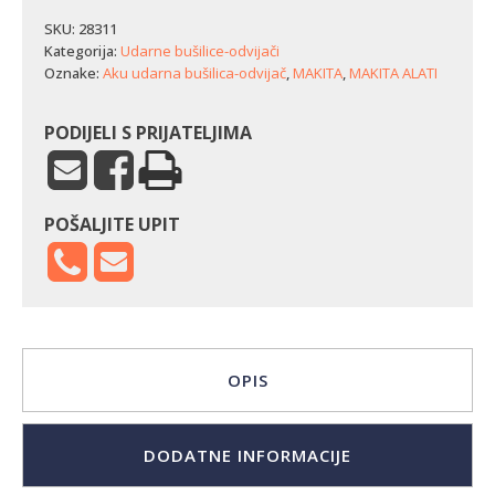
bušilica-
odvijač
SKU:
28311
Makita
Kategorija:
Udarne bušilice-odvijači
DHP490Z
Oznake:
Aku udarna bušilica-odvijač
,
MAKITA
,
MAKITA ALATI
količina
PODIJELI S PRIJATELJIMA
POŠALJITE UPIT
OPIS
DODATNE INFORMACIJE