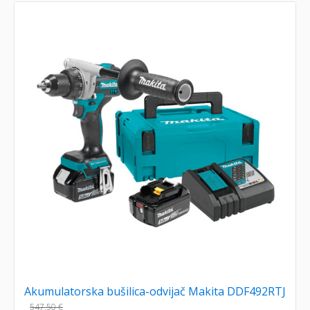
Akumulatorska bušilica-odvijač Makita DDF492RTJ
547,50
€