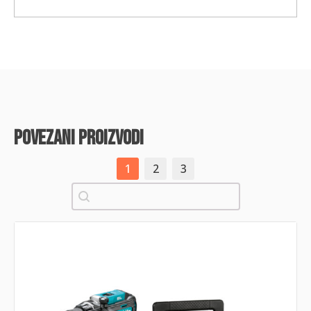
povezani proizvodi
1
2
3
Pretraži