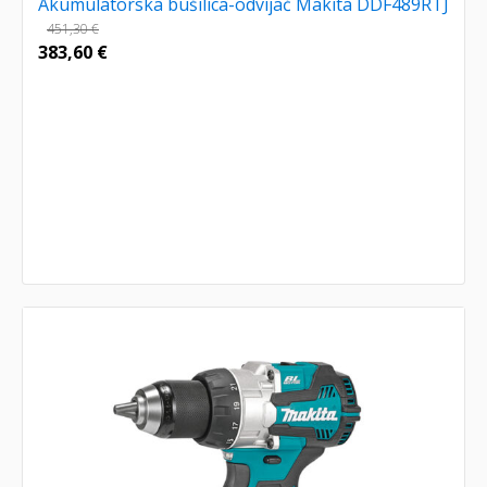
Akumulatorska bušilica-odvijač Makita DDF489RTJ
451,30
€
383,60
€