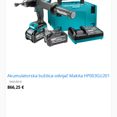
Akumulatorska bušilica-odvijač Makita HP003GU201
962,50
€
866,25
€