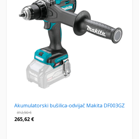
Akumulatorski bušilica-odvijač Makita DF003GZ
312,50
€
265,62
€