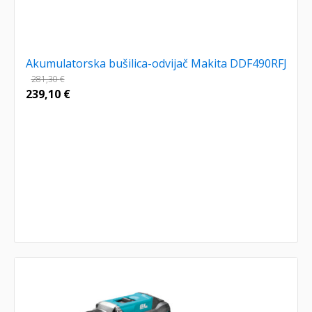
Akumulatorska bušilica-odvijač Makita DDF490RFJ
281,30
€
239,10
€