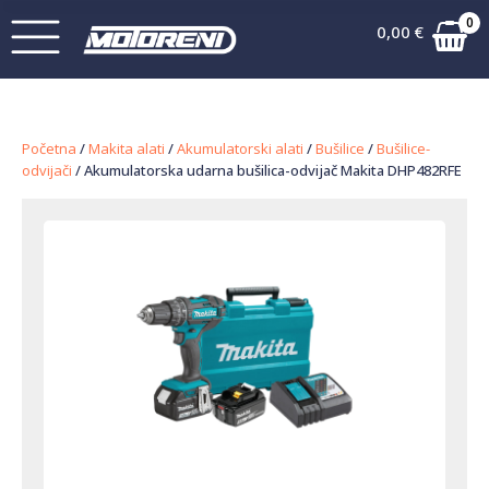
0
0,00
€
Početna
/
Makita alati
/
Akumulatorski alati
/
Bušilice
/
Bušilice-
odvijači
/ Akumulatorska udarna bušilica-odvijač Makita DHP482RFE