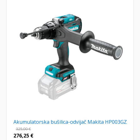
Akumulatorska bušilica-odvijač Makita HP003GZ
325,00
€
276,25
€