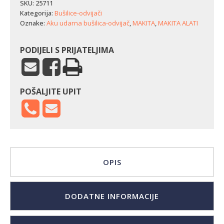
odvijač
SKU:
25711
Makita
Kategorija:
Bušilice-odvijači
DHP482RFE
Oznake:
Aku udarna bušilica-odvijač
,
MAKITA
,
MAKITA ALATI
količina
PODIJELI S PRIJATELJIMA
POŠALJITE UPIT
OPIS
DODATNE INFORMACIJE