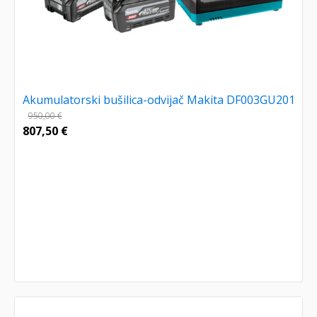
Akumulatorski bušilica-odvijač Makita DF003GU201
950,00
€
807,50
€