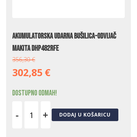
Akumulatorska udarna bušilica-odvijač
Makita DHP482RFE
356,30
€
302,85
€
Dostupno odmah!
-
+
DODAJ U KOŠARICU
Akumulatorska
udarna
bušilica-