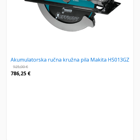
Akumulatorska ručna kružna pila Makita HS013GZ
925,00
€
786,25
€