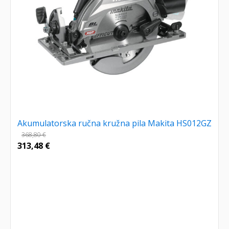
Akumulatorska ručna kružna pila Makita HS012GZ
368,80
€
313,48
€