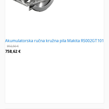
Akumulatorska ručna kružna pila Makita RS002GT101
892,50
€
758,62
€