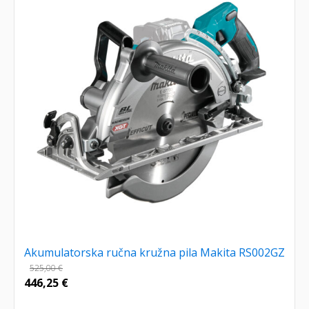
Akumulatorska ručna kružna pila Makita RS002GZ
525,00
€
446,25
€