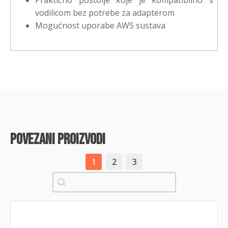
Praktično postolje koje je kompatibilno s
vodilicom bez potrebe za adapterom
Mogućnost uporabe AWS sustava
povezani proizvodi
1
2
3
Pretraži