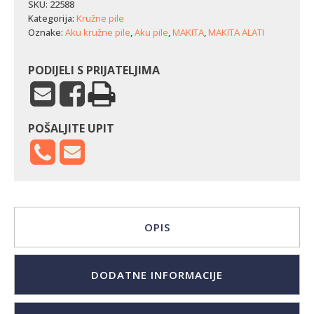
pila
SKU:
22588
Makita
Kategorija:
Kružne pile
HS004GM202
Oznake:
Aku kružne pile
,
Aku pile
,
MAKITA
,
MAKITA ALATI
količina
PODIJELI S PRIJATELJIMA
POŠALJITE UPIT
OPIS
DODATNE INFORMACIJE