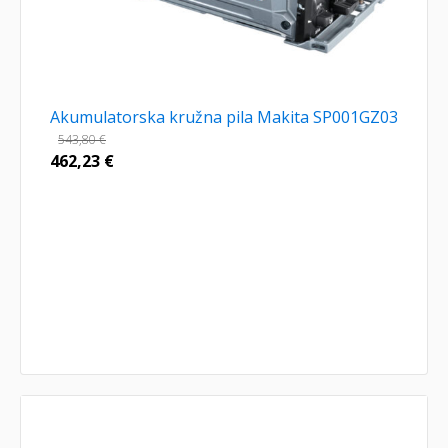
Akumulatorska kružna pila Makita SP001GZ03
543,80
€
462,23
€