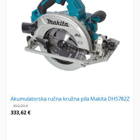
Akumulatorska ručna kružna pila Makita DHS782Z
392,50
€
333,62
€