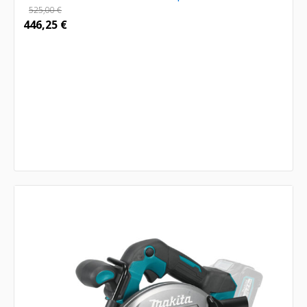
525,00
€
446,25
€