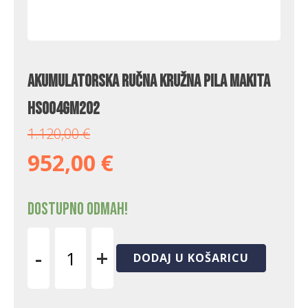
Akumulatorska ručna kružna pila Makita
HS004GM202
1.120,00
€
952,00
€
Dostupno odmah!
-
+
DODAJ U KOŠARICU
Akumulatorska
ručna
kružna