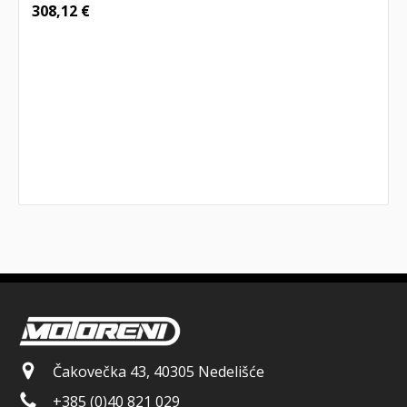
308,12
€
Čakovečka 43, 40305 Nedelišće
+385 (0)40 821 029