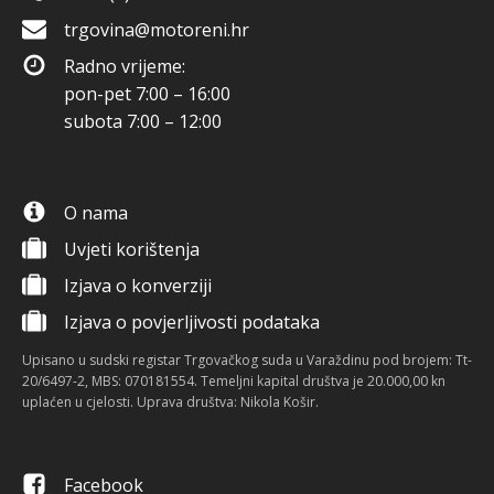
trgovina@motoreni.hr
Radno vrijeme:
pon-pet 7:00 – 16:00
subota 7:00 – 12:00
O nama
Uvjeti korištenja
Izjava o konverziji
Izjava o povjerljivosti podataka
Upisano u sudski registar Trgovačkog suda u Varaždinu pod brojem: Tt-
20/6497-2, MBS: 070181554. Temeljni kapital društva je 20.000,00 kn
uplaćen u cjelosti. Uprava društva: Nikola Košir.
Facebook