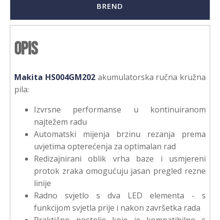
BREND
Opis
Makita HS004GM202
akumulatorska ručna kružna
pila:
Izvrsne performanse u kontinuiranom
najtežem radu
Automatski mijenja brzinu rezanja prema
uvjetima opterećenja za optimalan rad
Redizajnirani oblik vrha baze i usmjereni
protok zraka omogućuju jasan pregled rezne
linije
Radno svjetlo s dva LED elementa - s
funkcijom svjetla prije i nakon završetka rada