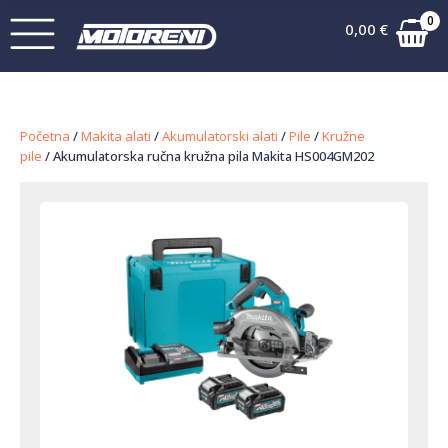
0
0,00
€
Početna
/
Makita alati
/
Akumulatorski alati
/
Pile
/
Kružne
pile
/ Akumulatorska ručna kružna pila Makita HS004GM202