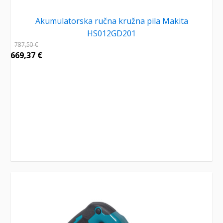
Akumulatorska ručna kružna pila Makita
HS012GD201
787,50
€
669,37
€