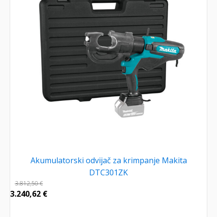
Akumulatorski odvijač za krimpanje Makita
DTC301ZK
3.812,50
€
3.240,62
€