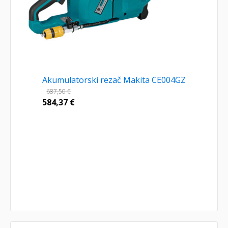
Akumulatorski rezač Makita CE004GZ
687,50
€
584,37
€