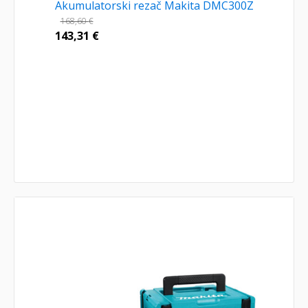
Akumulatorski rezač Makita DMC300Z
168,60
€
143,31
€