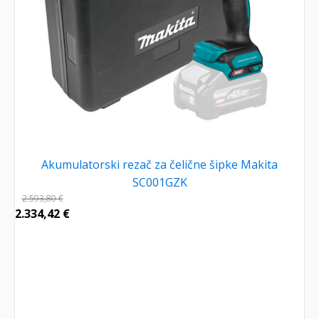
Akumulatorski rezač za čelične šipke Makita
SC001GZK
2.593,80
€
2.334,42
€