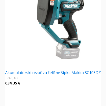
Akumulatorski rezač za čelične šipke Makita SC103DZ
746,30
€
634,35
€