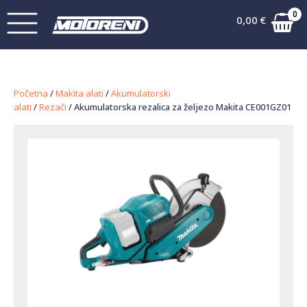
0
0,00
€
Početna
/
Makita alati
/
Akumulatorski
alati
/
Rezači
/ Akumulatorska rezalica za željezo Makita CE001GZ01