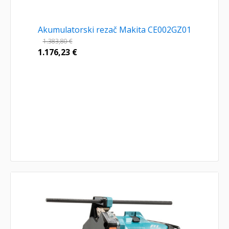
Akumulatorski rezač Makita CE002GZ01
1.383,80
€
1.176,23
€