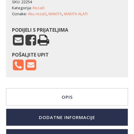
željezo
SKU:
22254
Makita
Kategorija:
Rezači
CE001GZ01
Oznake:
Aku rezači
,
MAKITA
,
MAKITA ALATI
količina
PODIJELI S PRIJATELJIMA
POŠALJITE UPIT
OPIS
DODATNE INFORMACIJE