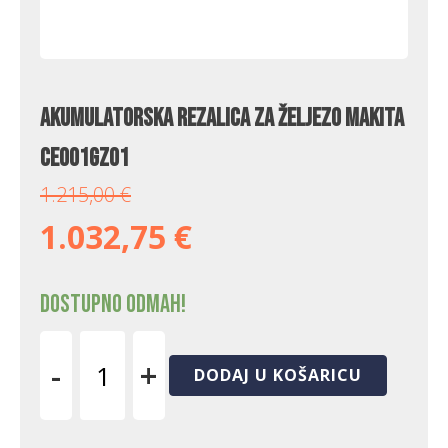
Akumulatorska rezalica za željezo Makita
CE001GZ01
1.215,00
€
1.032,75
€
Dostupno odmah!
-
+
DODAJ U KOŠARICU
Akumulatorska
rezalica
za