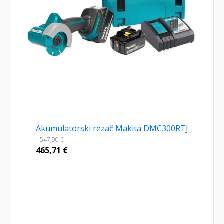
Akumulatorski rezač Makita DMC300RTJ
547,90
€
465,71
€