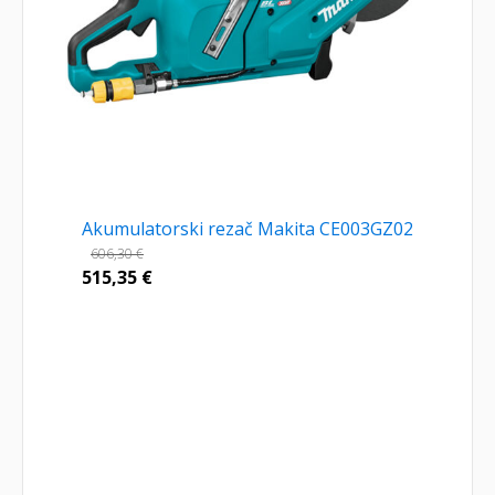
Akumulatorski rezač Makita CE003GZ02
606,30
€
515,35
€