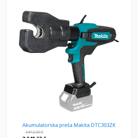
Akumulatorska preša Makita DTC303ZK
3.812,50
€