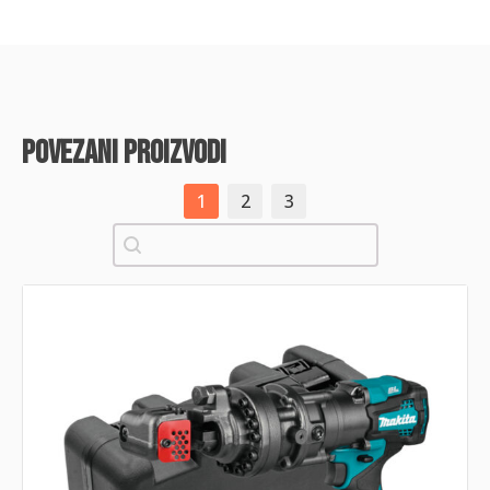
povezani proizvodi
1
2
3
Pretraži