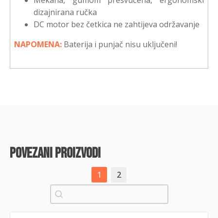
Mekana, gumom presvučena, ergonomski
dizajnirana ručka
DC motor bez četkica ne zahtijeva održavanje
NAPOMENA:
Baterija i punjač nisu uključeni!
povezani proizvodi
1
2
Pretraži