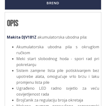
BREND
Opis
Makita DJV181Z
akumulatorska ubodna pila:
Akumulatorska ubodna pila s okruglom
ručkom
Meki start slobodnog hoda - spori rad pri
pokretanju
Sistem zamjene lista pile potiskivanjem bez
upotrebe alata, omogućuje vrlo brzu i laku
promjenu lista pile
Ugrađeno LED radno svjetlo za veću
osvijetljenost rada
Brojčanik za regulaciju broja okretaja