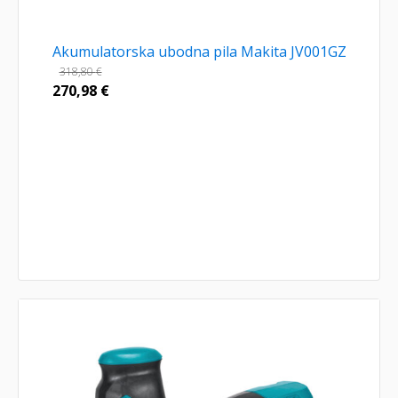
Akumulatorska ubodna pila Makita JV001GZ
318,80
€
270,98
€