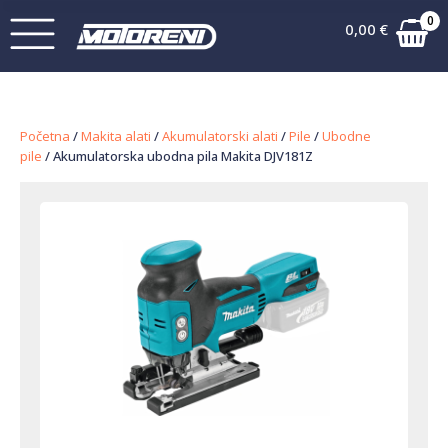
0
0,00
€
Početna
/
Makita alati
/
Akumulatorski alati
/
Pile
/
Ubodne
pile
/ Akumulatorska ubodna pila Makita DJV181Z