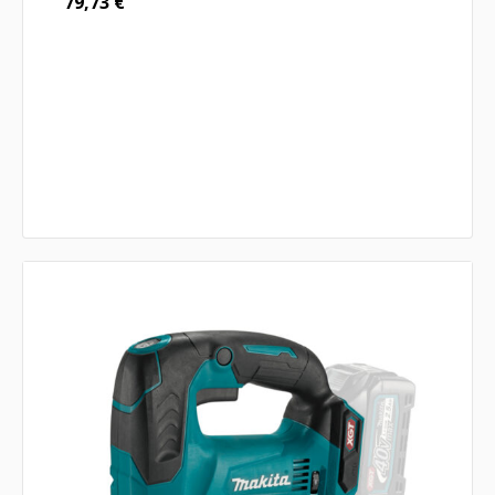
79,73
€