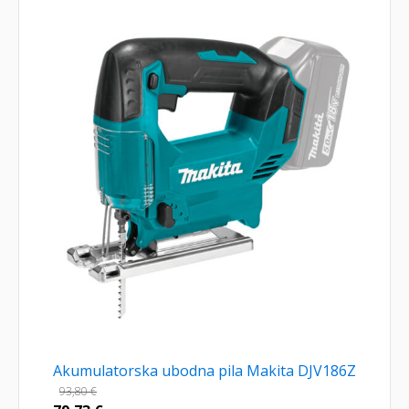
Akumulatorska ubodna pila Makita DJV186Z
93,80
€