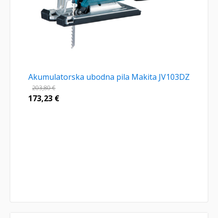
Akumulatorska ubodna pila Makita JV103DZ
203,80
€
173,23
€