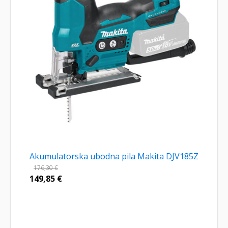
Akumulatorska ubodna pila Makita DJV185Z
176,30
€
149,85
€