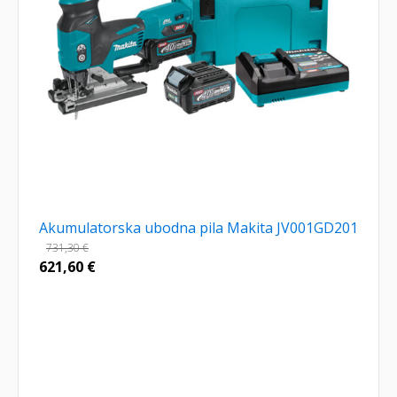
Akumulatorska ubodna pila Makita JV001GD201
731,30
€
621,60
€