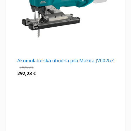
Akumulatorska ubodna pila Makita JV002GZ
343,80
€
292,23
€