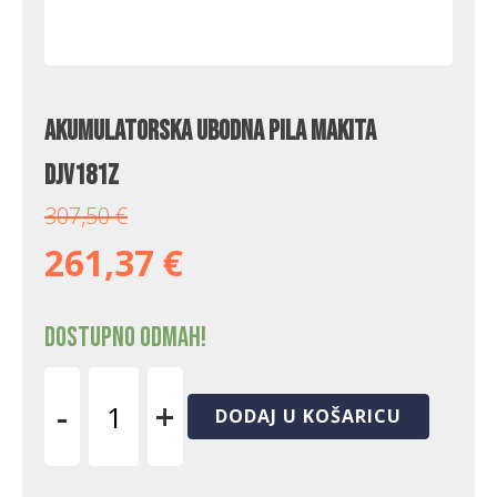
Akumulatorska ubodna pila Makita
DJV181Z
307,50
€
261,37
€
Dostupno odmah!
-
+
DODAJ U KOŠARICU
Akumulatorska
ubodna
pila