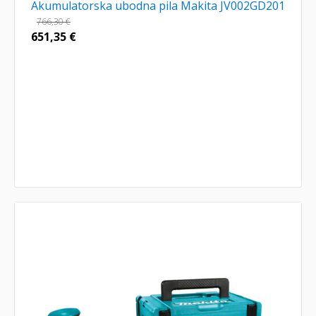
Akumulatorska ubodna pila Makita JV002GD201
766,30
€
651,35
€