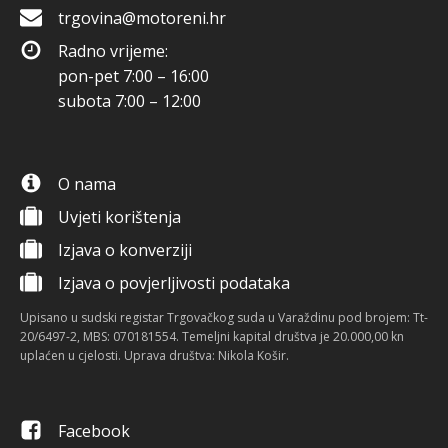
trgovina@motoreni.hr
Radno vrijeme:
pon-pet 7:00 – 16:00
subota 7:00 – 12:00
O nama
Uvjeti korištenja
Izjava o konverziji
Izjava o povjerljivosti podataka
Upisano u sudski registar Trgovačkog suda u Varaždinu pod brojem: Tt-
20/6497-2, MBS: 070181554. Temeljni kapital društva je 20.000,00 kn
uplaćen u cjelosti. Uprava društva: Nikola Košir.
Facebook