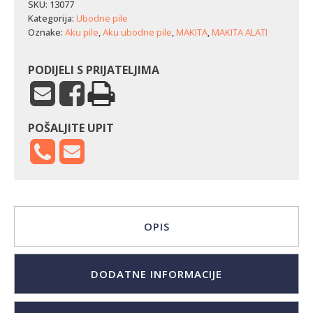
Makita
SKU:
13077
DJV181Z
Kategorija:
Ubodne pile
količina
Oznake:
Aku pile
,
Aku ubodne pile
,
MAKITA
,
MAKITA ALATI
PODIJELI S PRIJATELJIMA
POŠALJITE UPIT
OPIS
DODATNE INFORMACIJE