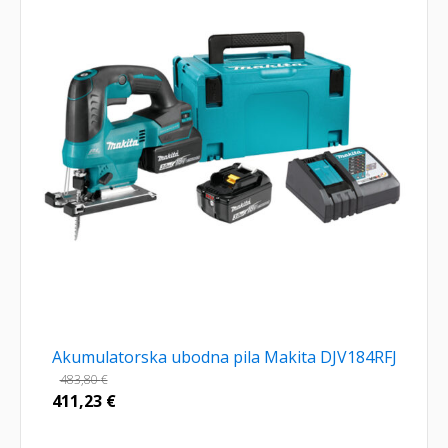
Akumulatorska ubodna pila Makita DJV184RFJ
483,80
€
411,23
€