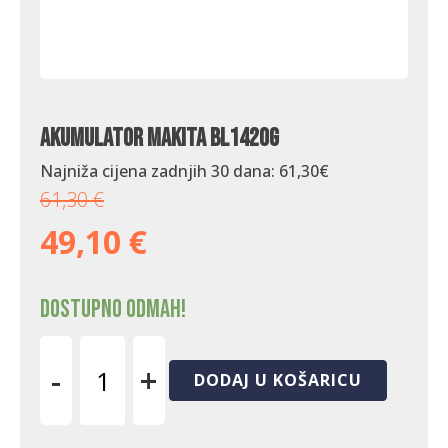
Akumulator Makita BL1420G
Najniža cijena zadnjih 30 dana:
61,30
€
61,30
€
49,10
€
Dostupno odmah!
-
+
DODAJ U KOŠARICU
Akumulator
Makita
BL1420G