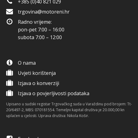
+385 (0)40 821 029
trgovina@motoreni.hr
Radno vrijeme:
pon-pet 7:00 – 16:00
subota 7:00 – 12:00
O nama
Uvjeti korištenja
Izjava o konverziji
Izjava o povjerljivosti podataka
Upisano u sudski registar Trgovačkog suda u Varaždinu pod brojem: Tt-
20/6497-2, MBS: 070181554. Temeljni kapital društva je 20.000,00 kn
uplaćen u cjelosti. Uprava društva: Nikola Košir.