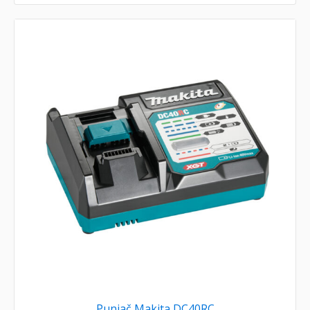
Punjač Makita DC40RC