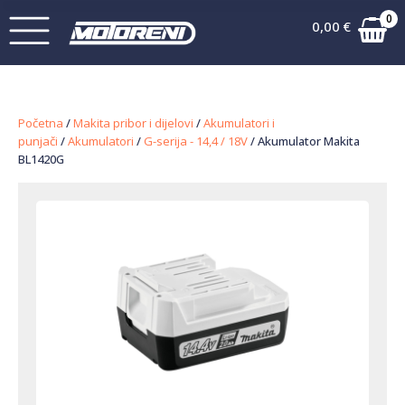
0
0,00
€
Početna
/
Makita pribor i dijelovi
/
Akumulatori i
punjači
/
Akumulatori
/
G-serija - 14,4 / 18V
/ Akumulator Makita
BL1420G