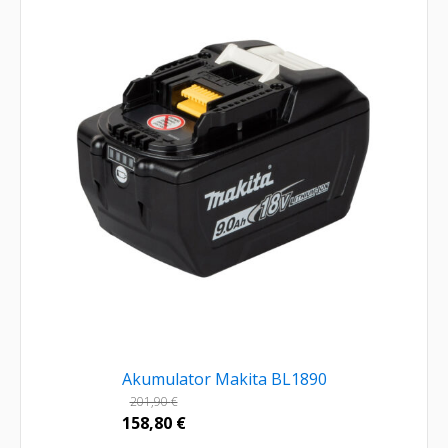
Akumulator Makita BL1890
201,90
€
158,80
€