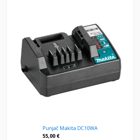
Punjač Makita DC10WA
55,00
€