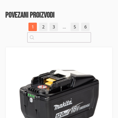
povezani proizvodi
1
2
3
…
5
6
Pretraži