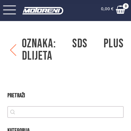
0
0,00
€
Oznaka:
SDS Plus
dlijeta
Pretraži
Pretraži
Pretraži
Kategorija