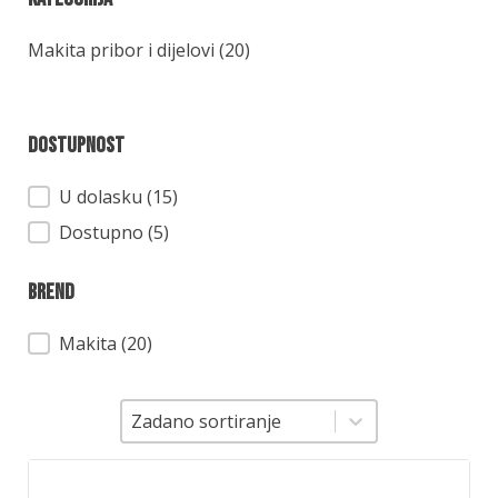
Kategorija
Makita pribor i dijelovi
(20)
Dostupnost
Dostupnost
U dolasku (15)
Dostupno (5)
Brend
Brend
Makita
(20)
Sortiranje
Sortiranje
Zadano sortiranje