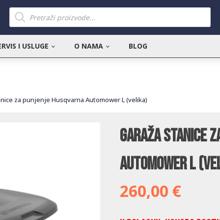
Products
search
ERVIS I USLUGE
O NAMA
BLOG
anice za punjenje Husqvarna Automower L (velika)
Garaža stanice z
Automower L (vel
260,00
€