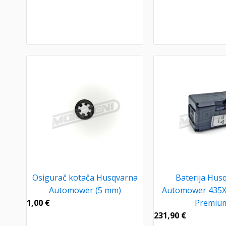
Osigurač kotača Husqvarna
Baterija Hus
Automower (5 mm)
Automower 435
1,00
€
Premiu
231,90
€