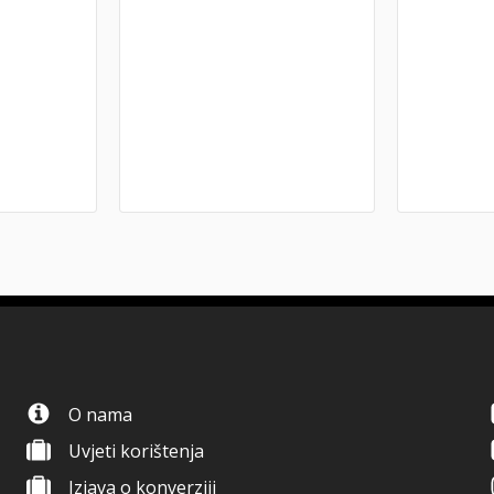
O nama
Uvjeti korištenja
Izjava o konverziji