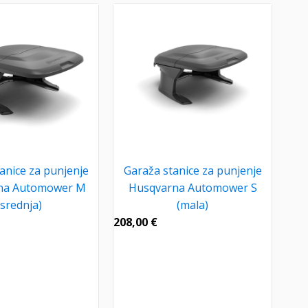
anice za punjenje
Garaža stanice za punjenje
na Automower M
Husqvarna Automower S
(srednja)
(mala)
208,00
€