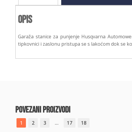
Opis
Garaža stanice za punjenje Husqvarna Automower št
tipkovnici i zaslonu pristupa se s lakoćom dok se ko
povezani proizvodi
1
2
3
…
17
18