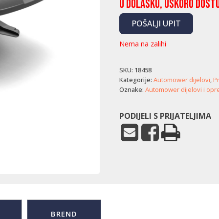
U dolasku, uskoro dost
POŠALJI UPIT
Nema na zalihi
SKU:
18458
Kategorije:
Automower dijelovi
,
P
Oznake:
Automower dijelovi i op
PODIJELI S PRIJATELJIMA
BREND