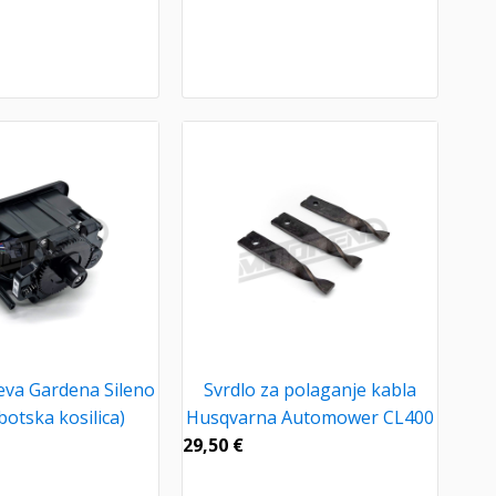
va Gardena Sileno
Svrdlo za polaganje kabla
botska kosilica)
Husqvarna Automower CL400
29,50
€