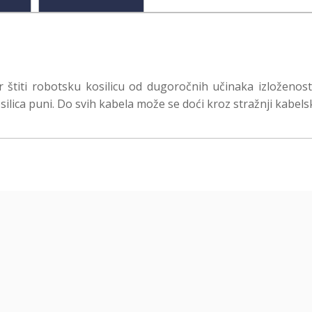
iti robotsku kosilicu od dugoročnih učinaka izloženosti ki
silica puni. Do svih kabela može se doći kroz stražnji kabelsk