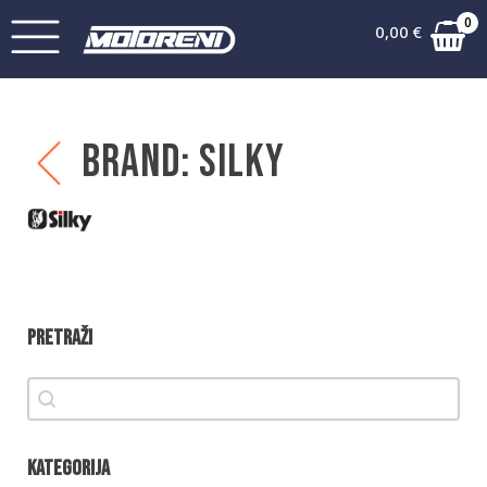
0
0,00
€
Brand:
Silky
Pretraži
Pretraži
Pretraži
Kategorija