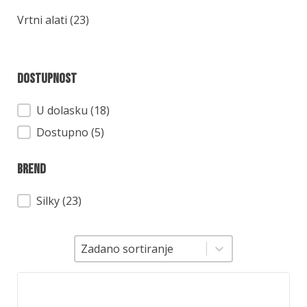
Kategorija
Vrtni alati
(23)
Dostupnost
Dostupnost
U dolasku (18)
Dostupno (5)
Brend
Brend
Silky
(23)
Sortiranje
Sortiranje
Zadano sortiranje