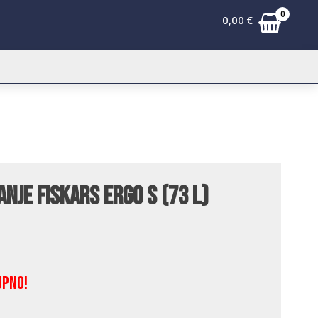
0
0,00
€
nje Fiskars Ergo S (73 L)
upno!