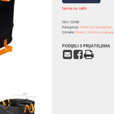
Nema na zalihi
SKU:
22358
Kategorija:
Vreće za sakupljanje
Oznake:
Fiskars
,
Vreće za sakuplj
PODIJELI S PRIJATELJIMA