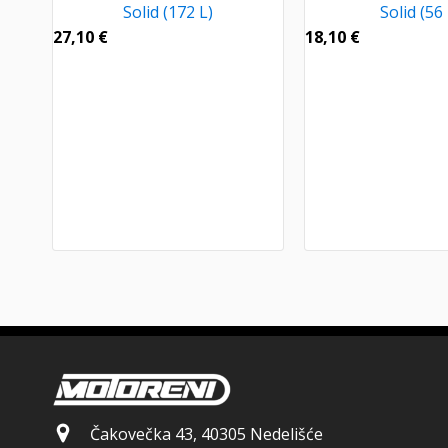
Solid (172 L)
Solid (56 
27,10
€
18,10
€
Čakovečka 43, 40305 Nedelišće