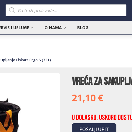
Products
search
ERVIS I USLUGE
O NAMA
BLOG
upljanje Fiskars Ergo S (73 L)
Vreća za sakuplja
21,10
€
U dolasku, uskoro dost
POŠALJI UPIT