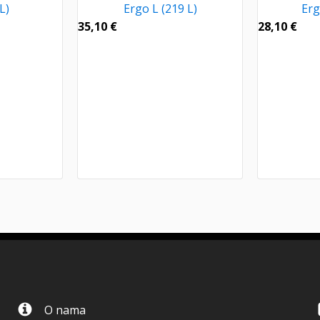
L)
Ergo L (219 L)
Erg
35,10
€
28,10
€
O nama