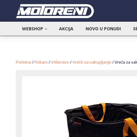
WEBSHOP
AKCIJA
NOVO U PONUDI
S
Početna
/
Fiskars
/
Vrtlarstvo
/
Vreće za sakupljanje
/ Vreća za sak