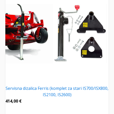
Servisna dizalica Ferris (komplet za stari IS700/ISX800,
IS2100, IS2600)
414,00
€