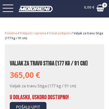
0
0,00
€
Početna
/
Priključci i oprema
/
Ostali priključci
/ Valjak za travu Stiga
(177 kg / 91 cm)
Valjak za travu Stiga (177 kg / 91 cm)
365,00
€
Valjak za travu Stiga (177 kg / 91 cm)
U dolasku, uskoro dostupno!
POŠALJI UPIT