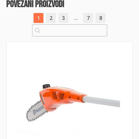
povezani proizvodi
1
2
3
…
7
8
Pretraži