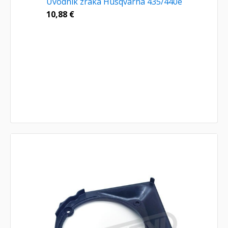
Uvodnik zraka Husqvarna 435/440e
10,88
€