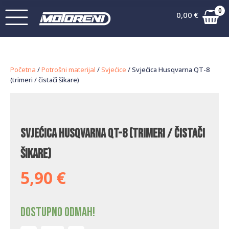
0
0,00
€
Početna
/
Potrošni materijal
/
Svjećice
/ Svjećica Husqvarna QT-8
(trimeri / čistači šikare)
Svjećica Husqvarna QT-8 (trimeri / čistači
šikare)
5,90
€
Dostupno odmah!