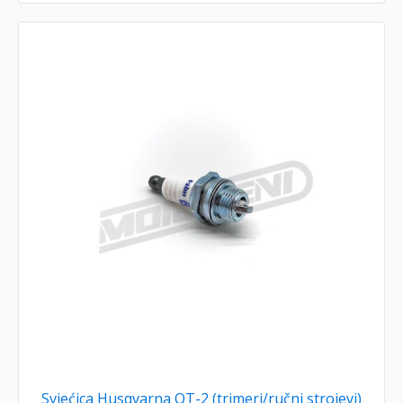
Svjećica Husqvarna QT-2 (trimeri/ručni strojevi)