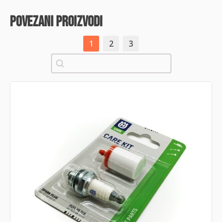
povezani proizvodi
1
2
3
Pretraži