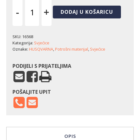
-
+
DODAJ U KOŠARICU
Svjećica
Husqvarna
QT-
8
SKU:
16568
(trimeri
Kategorija:
Svjećice
/
Oznake:
HUSQVARNA
,
Potrošni materijal
,
Svjećice
čistači
šikare)
količina
PODIJELI S PRIJATELJIMA
POŠALJITE UPIT
OPIS