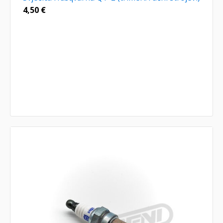
4,50
€