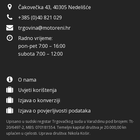
Čakovečka 43, 40305 Nedelišće
+385 (0)40 821 029
trgovina@motoreni.hr
Radno vrijeme:
pon-pet 7:00 – 16:00
subota 7:00 – 12:00
O nama
Uvjeti korištenja
Izjava o konverziji
Izjava o povjerljivosti podataka
Upisano u sudski registar Trgovačkog suda u Varaždinu pod brojem: Tt-
20/6497-2, MBS: 070181554. Temeljni kapital društva je 20.000,00 kn
uplaćen u cjelosti. Uprava društva: Nikola Košir.