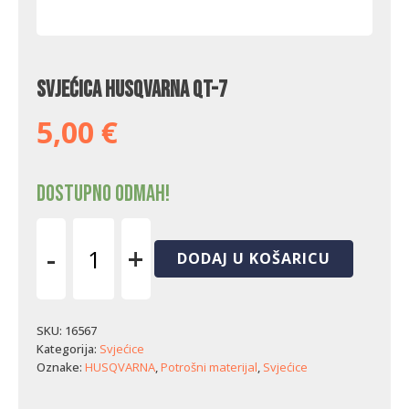
Svjećica Husqvarna QT-7
5,00
€
Dostupno odmah!
-
+
DODAJ U KOŠARICU
Svjećica
Husqvarna
QT-
7
SKU:
16567
količina
Kategorija:
Svjećice
Oznake:
HUSQVARNA
,
Potrošni materijal
,
Svjećice