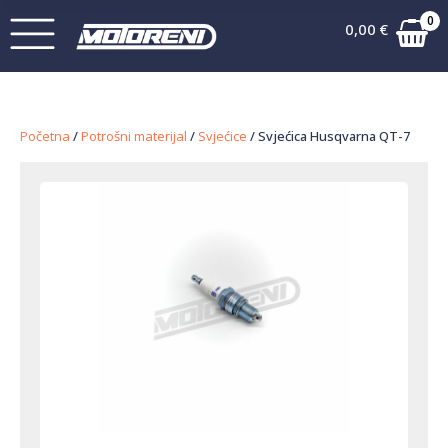
0
0,00
€
Početna
/
Potrošni materijal
/
Svjećice
/ Svjećica Husqvarna QT-7