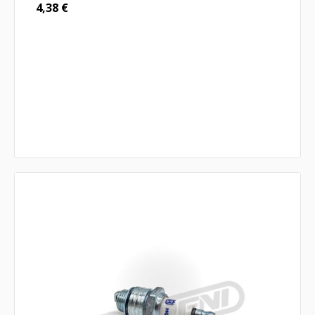
4,38
€