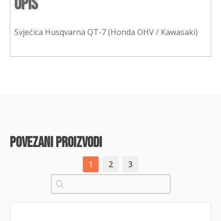
Opis
Svjećica Husqvarna QT-7 (Honda OHV / Kawasaki)
povezani proizvodi
1
2
3
Pretraži