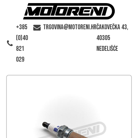
+385
trgovina@motoreni.hr
Čakovečka 43,
(0)40
40305
821
Nedelišće
029