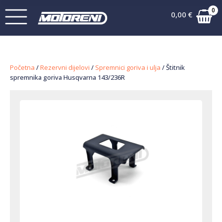
0
0,00
€
Početna
/
Rezervni dijelovi
/
Spremnici goriva i ulja
/ Štitnik
spremnika goriva Husqvarna 143/236R