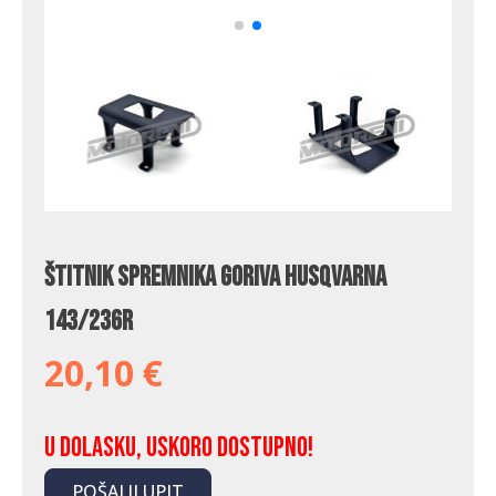
Štitnik spremnika goriva Husqvarna
143/236R
20,10
€
U dolasku, uskoro dostupno!
POŠALJI UPIT