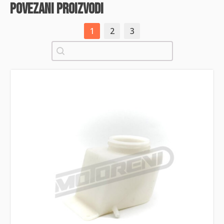
povezani proizvodi
1
2
3
Pretraži