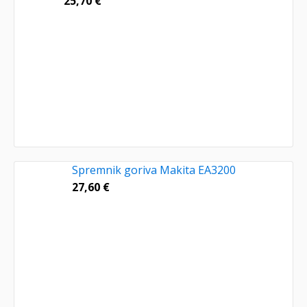
25,70
€
Spremnik goriva Makita EA3200
27,60
€