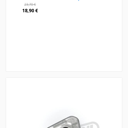
23,70
€
18,90
€