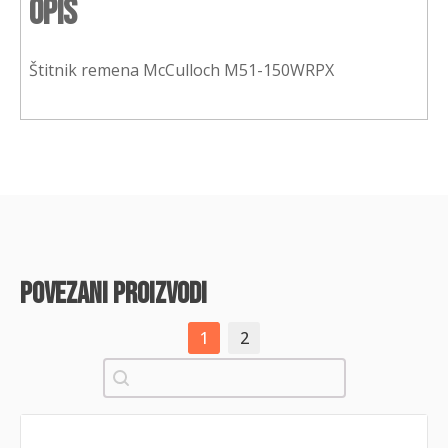
Opis
Štitnik remena McCulloch M51-150WRPX
povezani proizvodi
1
2
Pretraži