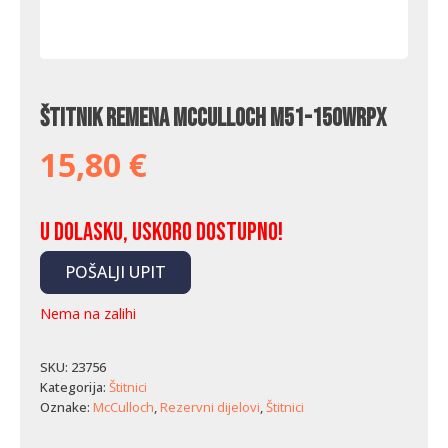
Štitnik remena McCulloch M51-150WRPX
15,80
€
U dolasku, uskoro dostupno!
POŠALJI UPIT
Nema na zalihi
SKU:
23756
Kategorija:
Štitnici
Oznake:
McCulloch
,
Rezervni dijelovi
,
Štitnici