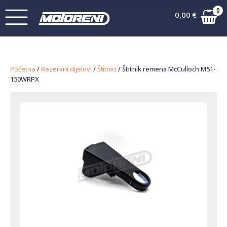
0
0,00
€
Početna
/
Rezervni dijelovi
/
Štitnici
/ Štitnik remena McCulloch M51-
150WRPX