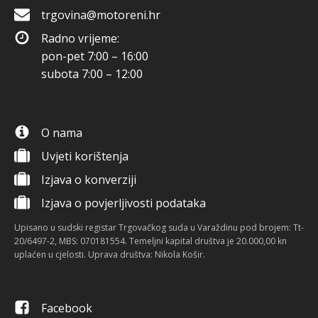
trgovina@motoreni.hr
Radno vrijeme:
pon-pet 7:00 – 16:00
subota 7:00 – 12:00
O nama
Uvjeti korištenja
Izjava o konverziji
Izjava o povjerljivosti podataka
Upisano u sudski registar Trgovačkog suda u Varaždinu pod brojem: Tt-
20/6497-2, MBS: 070181554. Temeljni kapital društva je 20.000,00 kn
uplaćen u cjelosti. Uprava društva: Nikola Košir.
Facebook