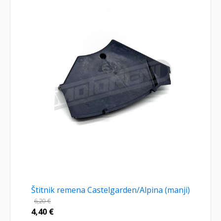
Štitnik remena Castelgarden/Alpina (manji)
6,20
€
4,40
€