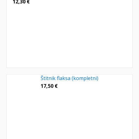
12,30
€
Štitnik flaksa (kompletni)
17,50
€