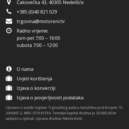
Čakovečka 43, 40305 Nedelišće
+385 (0)40 821 029
trgovina@motoreni.hr
Radno vrijeme:
pon-pet 7:00 – 16:00
subota 7:00 – 12:00
O nama
Uvjeti korištenja
Izjava o konverziji
Izjava o povjerljivosti podataka
Upisano u sudski registar Trgovačkog suda u Varaždinu pod brojem: Tt-
20/6497-2, MBS: 070181554. Temeljni kapital društva je 20.000,00 kn
uplaćen u cjelosti. Uprava društva: Nikola Košir.