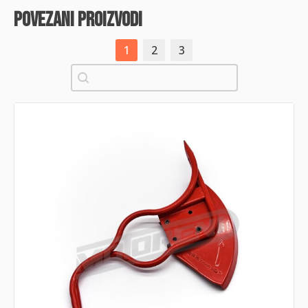
povezani proizvodi
1
2
3
Pretraži