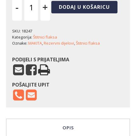
-
+
DODAJ U KOŠARICU
Štitnik
flaksa
Makita
EM2600L
SKU:
18247
(gornji
Kategorija:
Štitnici flaksa
dio)
Oznake:
MAKITA
,
Rezervni dijelovi
,
Štitnici flaksa
količina
PODIJELI S PRIJATELJIMA
POŠALJITE UPIT
OPIS