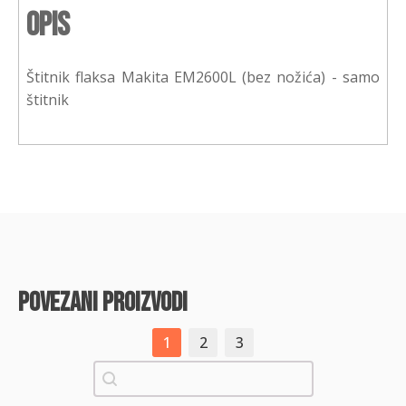
Opis
Štitnik flaksa Makita EM2600L (bez nožića) - samo
štitnik
povezani proizvodi
1
2
3
Pretraži