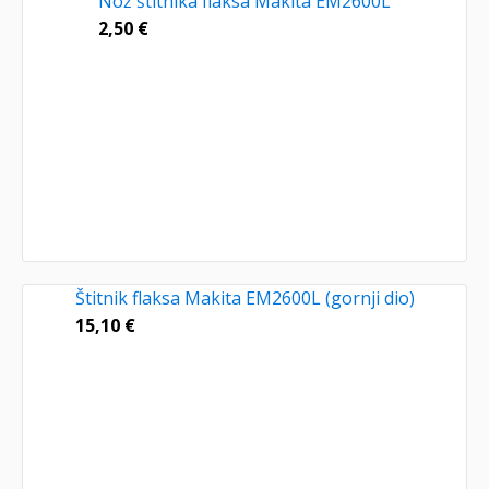
Nož štitnika flaksa Makita EM2600L
2,50
€
Štitnik flaksa Makita EM2600L (gornji dio)
15,10
€