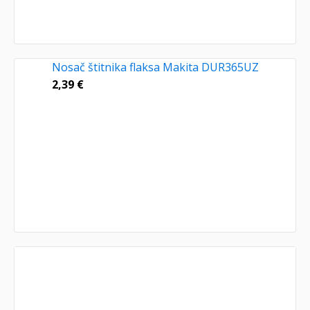
Nosač štitnika flaksa Makita DUR365UZ
2,39
€