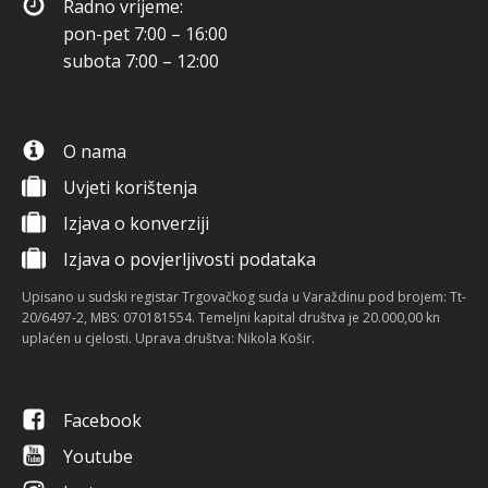
Radno vrijeme:
pon-pet 7:00 – 16:00
subota 7:00 – 12:00
O nama
Uvjeti korištenja
Izjava o konverziji
Izjava o povjerljivosti podataka
Upisano u sudski registar Trgovačkog suda u Varaždinu pod brojem: Tt-
20/6497-2, MBS: 070181554. Temeljni kapital društva je 20.000,00 kn
uplaćen u cjelosti. Uprava društva: Nikola Košir.
Facebook
Youtube