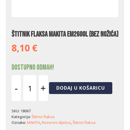
Štitnik flaksa Makita EM2600L (bez nožića)
8,10
€
Dostupno odmah!
-
+
DODAJ U KOŠARICU
Štitnik
flaksa
Makita
EM2600L
SKU:
18067
(bez
Kategorija:
Štitnici flaksa
nožića)
Oznake:
MAKITA
,
Rezervni dijelovi
,
Štitnici flaksa
količina