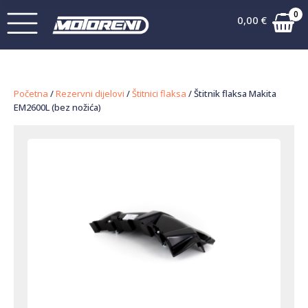
0
0,00
€
Početna
/
Rezervni dijelovi
/
Štitnici flaksa
/ Štitnik flaksa Makita
EM2600L (bez nožića)