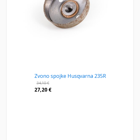
Zvono spojke Husqvarna 235R
34,10
€
27,20
€