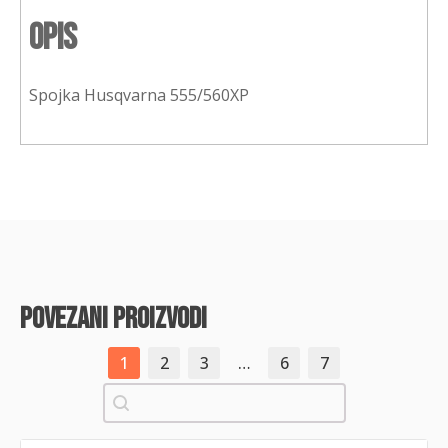
Opis
Spojka Husqvarna 555/560XP
povezani proizvodi
1
2
3
…
6
7
Pretraži