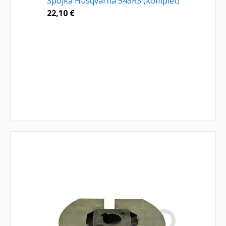
Spojka Husqvarna 543RS (komplet)
22,10
€