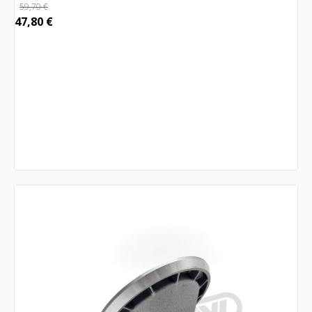
59,70
€
47,80
€