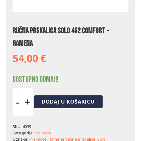
Ručna prskalica Solo 462 Comfort -
ramena
54,00
€
Dostupno odmah!
-
+
DODAJ U KOŠARICU
Ručna
prskalica
Solo
462
SKU:
4039
Comfort
Kategorija:
Prskalice
-
Oznake:
Prskalice
,
Ramene tlačne prskalice
,
Solo