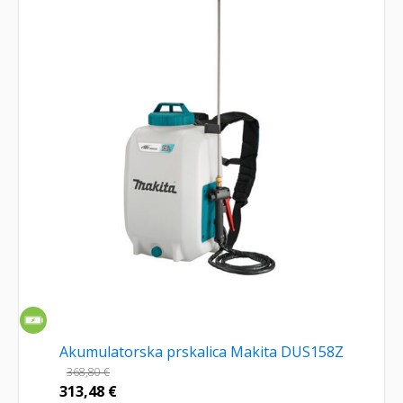
Akumulatorska prskalica Makita DUS158Z
368,80
€
313,48
€