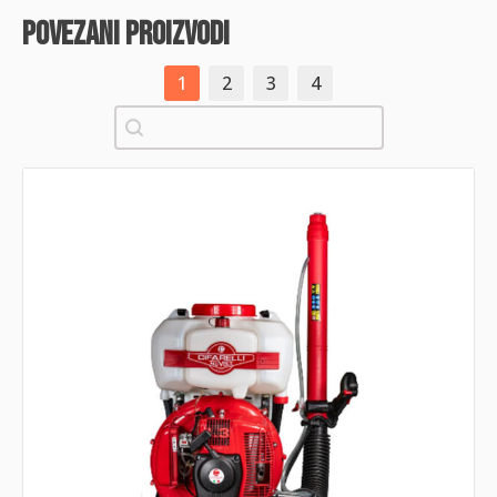
povezani proizvodi
1
2
3
4
Pretraži