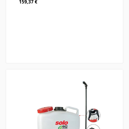
159,37
€