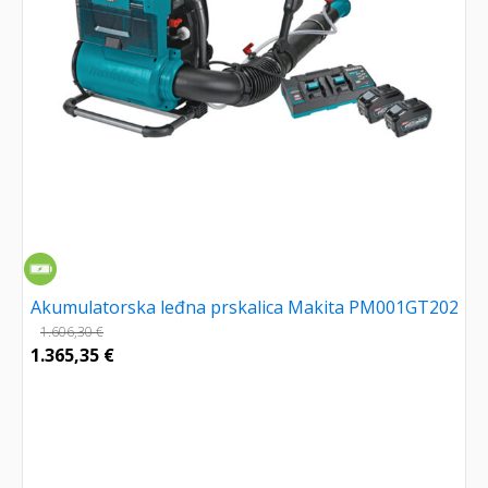
Akumulatorska leđna prskalica Makita PM001GT202
1.606,30
€
1.365,35
€