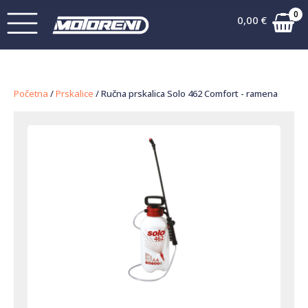
0
0,00
€
Početna
/
Prskalice
/ Ručna prskalica Solo 462 Comfort - ramena