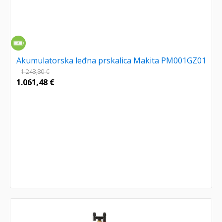
Akumulatorska leđna prskalica Makita PM001GZ01
1.248,80
€
1.061,48
€