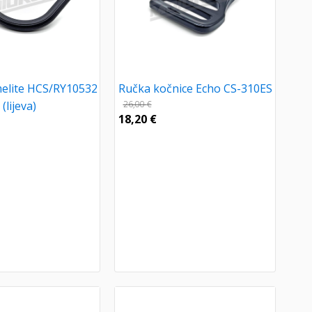
elite HCS/RY10532
Ručka kočnice Echo CS-310ES
(lijeva)
26,00
€
18,20
€