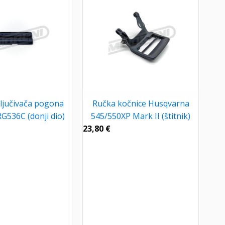
ključivača pogona
Ručka kočnice Husqvarna
536C (donji dio)
545/550XP Mark II (štitnik)
23,80
€