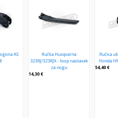
pogona AS
Ručka Husqvarna
Ručica u
8
323RJ/323RJX - loop nastavak
Honda HRG
za nogu
54,40
€
14,30
€