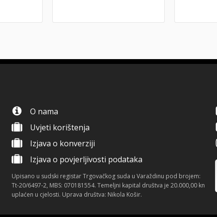
O nama
Uvjeti korištenja
Izjava o konverziji
Izjava o povjerljivosti podataka
Upisano u sudski registar Trgovačkog suda u Varaždinu pod brojem:
Tt-20/6497-2, MBS: 070181554. Temeljni kapital društva je 20.000,00 kn
uplaćen u cjelosti. Uprava društva: Nikola Košir.