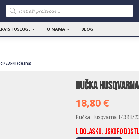
Products
search
ERVIS I USLUGE
O NAMA
BLOG
II/236RII (desna)
Ručka Husqvarna 
18,80
€
Ručka Husqvarna 143RII/23
U dolasku, uskoro dost