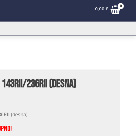
0
0,00
€
143RII/236RII (desna)
6RII (desna)
upno!