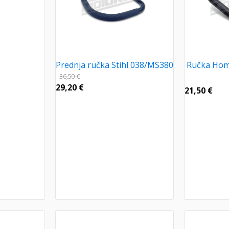
Prednja ručka Stihl 038/MS380
Ručka Hom
36,50
€
29,20
€
21,50
€