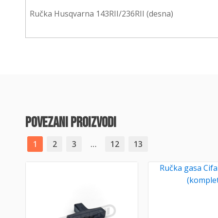
Ručka Husqvarna 143RII/236RII (desna)
povezani proizvodi
1
2
3
…
12
13
Ručka gasa Cifa
(komplet