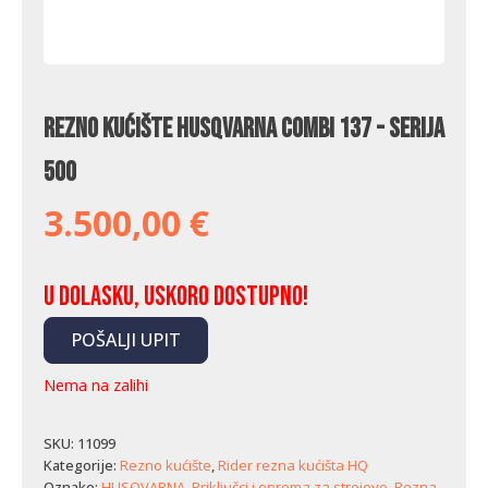
Rezno kućište Husqvarna Combi 137 - serija
500
3.500,00
€
U dolasku, uskoro dostupno!
POŠALJI UPIT
Nema na zalihi
SKU:
11099
Kategorije:
Rezno kućište
,
Rider rezna kućišta HQ
Oznake:
HUSQVARNA
,
Priključci i oprema za strojeve
,
Rezna