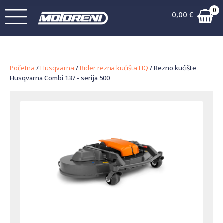
0
0,00
€
Početna
/
Husqvarna
/
Rider rezna kućišta HQ
/ Rezno kućište
Husqvarna Combi 137 - serija 500