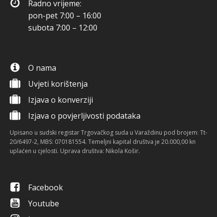
Radno vrijeme:
pon-pet 7:00 – 16:00
subota 7:00 – 12:00
O nama
Uvjeti korištenja
Izjava o konverziji
Izjava o povjerljivosti podataka
Upisano u sudski registar Trgovačkog suda u Varaždinu pod brojem: Tt-
20/6497-2, MBS: 070181554. Temeljni kapital društva je 20.000,00 kn
uplaćen u cjelosti. Uprava društva: Nikola Košir.
Facebook
Youtube