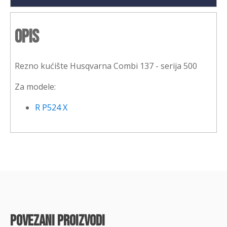
Opis
Rezno kućište Husqvarna Combi 137 - serija 500
Za modele:
R P524 X
povezani proizvodi