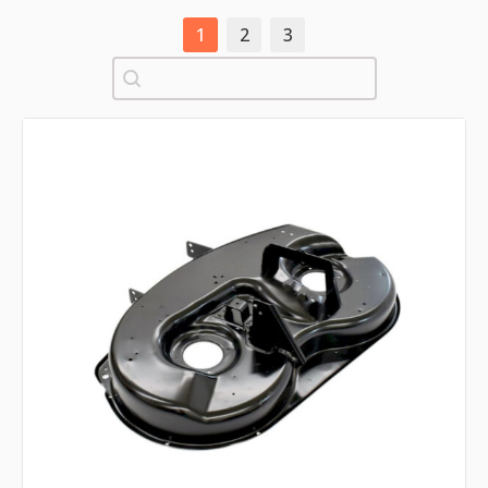
1
2
3
Pretraži