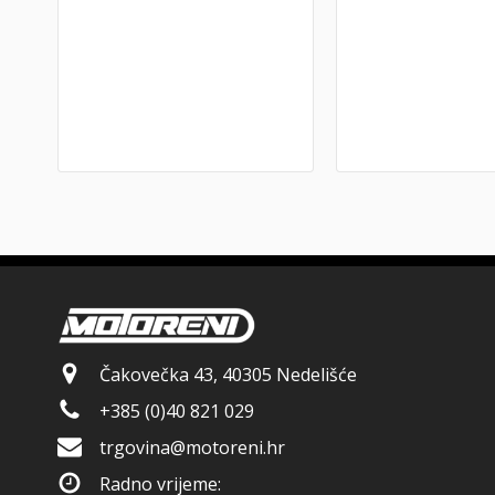
Čakovečka 43, 40305 Nedelišće
+385 (0)40 821 029
trgovina@motoreni.hr
Radno vrijeme: