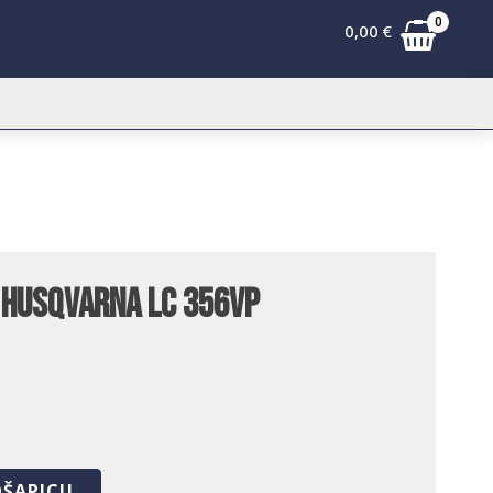
0
0,00
€
 Husqvarna LC 356VP
OŠARICU