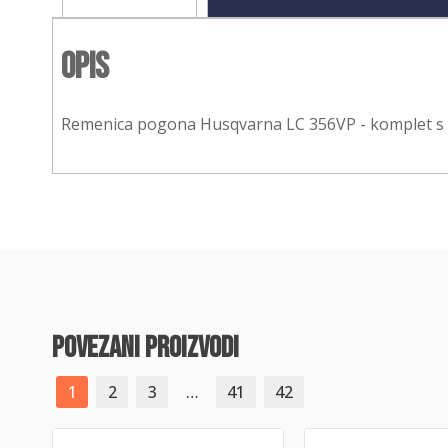
Opis
Remenica pogona Husqvarna LC 356VP - komplet s
povezani proizvodi
1
2
3
…
41
42