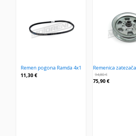
Remen pogona Ramda 4x1
Remenica zatezača 
11,30
€
94,80
€
75,90
€