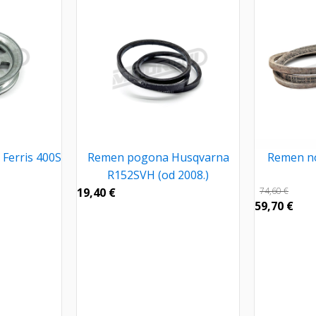
Ferris 400S
Remen pogona Husqvarna
Remen n
R152SVH (od 2008.)
19,40
€
74,60
€
59,70
€