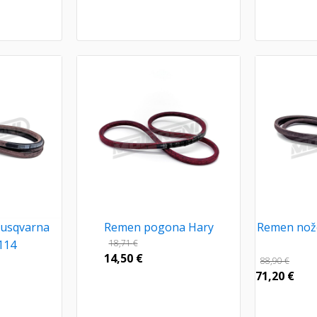
usqvarna
Remen pogona Hary
Remen nož
114
18,71
€
14,50
€
88,90
€
71,20
€