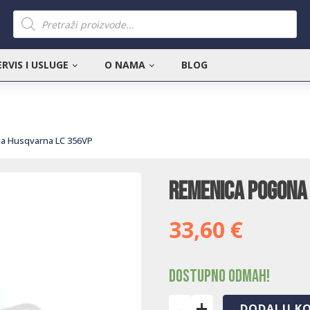
Products
search
ERVIS I USLUGE
O NAMA
BLOG
a Husqvarna LC 356VP
Remenica pogona
33,60
€
Dostupno odmah!
-
+
DODAJ U K