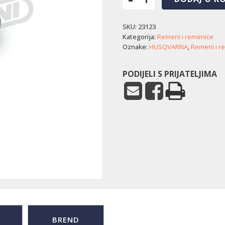
Remenica
pogona
SKU:
23123
Husqvarna
LC
Kategorija:
Remeni i remenice
356VP
Oznake:
HUSQVARNA
,
Remeni i r
količina
PODIJELI S PRIJATELJIMA
BREND