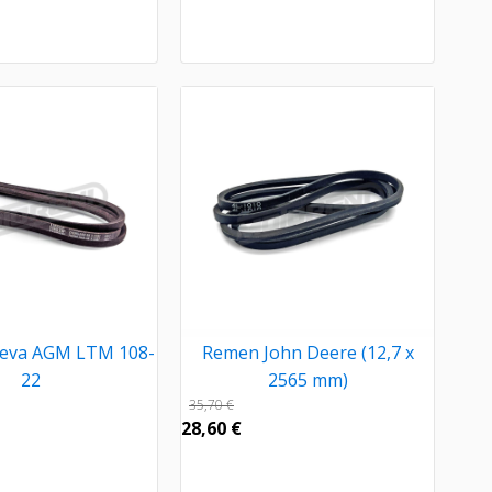
eva AGM LTM 108-
Remen John Deere (12,7 x
22
2565 mm)
35,70
€
28,60
€