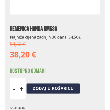
Remenica Honda UM536
Najniža cijena zadnjih 30 dana:
54,50
€
54,50
€
38,20
€
Dostupno odmah!
-
+
DODAJ U KOŠARICU
Remenica
Honda
UM536
količina
SKU:
2634