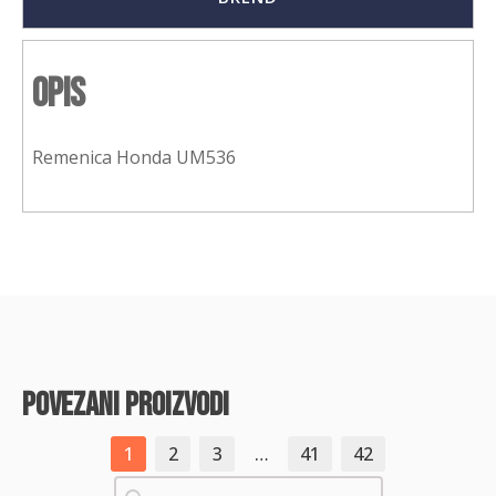
Opis
Remenica Honda UM536
povezani proizvodi
1
2
3
…
41
42
Pretraži