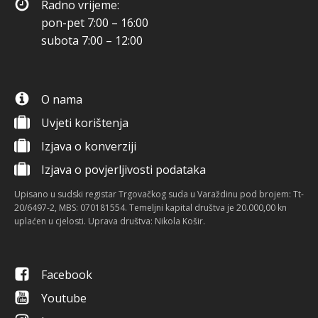
Radno vrijeme:
pon-pet 7:00 – 16:00
subota 7:00 – 12:00
O nama
Uvjeti korištenja
Izjava o konverziji
Izjava o povjerljivosti podataka
Upisano u sudski registar Trgovačkog suda u Varaždinu pod brojem: Tt-
20/6497-2, MBS: 070181554. Temeljni kapital društva je 20.000,00 kn
uplaćen u cjelosti. Uprava društva: Nikola Košir.
Facebook
Youtube