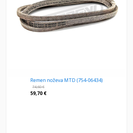
Remen noževa MTD (754-06434)
74,60
€
59,70
€