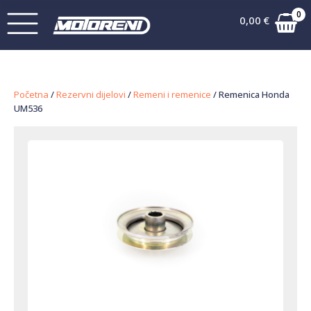
0
0,00
€
Početna
/
Rezervni dijelovi
/
Remeni i remenice
/ Remenica Honda
UM536