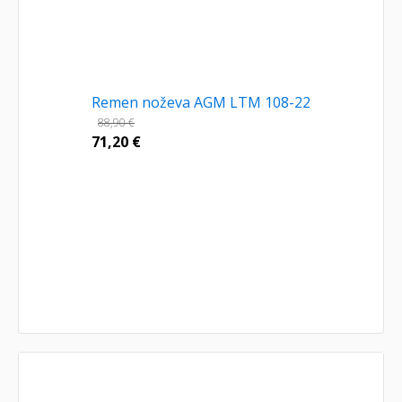
Remen noževa AGM LTM 108-22
88,90
€
71,20
€