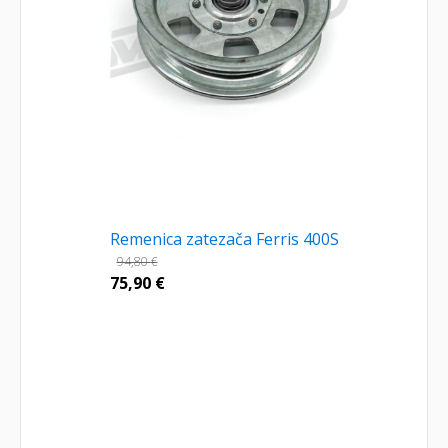
Remenica zatezača Ferris 400S
94,80
€
75,90
€