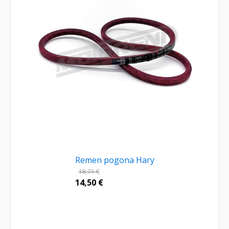
Remen pogona Hary
18,71
€
14,50
€