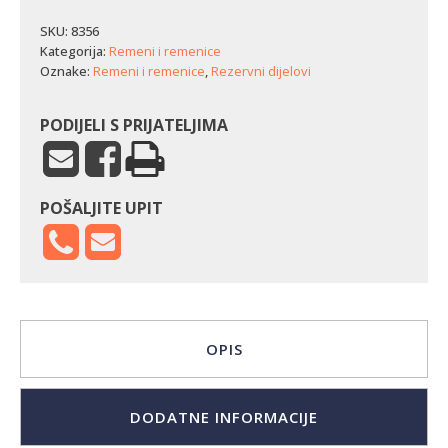
MA-
50
SKU:
8356
-
Kategorija:
Remeni i remenice
kultivator
Oznake:
Remeni i remenice
,
Rezervni dijelovi
(10
x
975La)
PODIJELI S PRIJATELJIMA
količina
POŠALJITE UPIT
OPIS
DODATNE INFORMACIJE