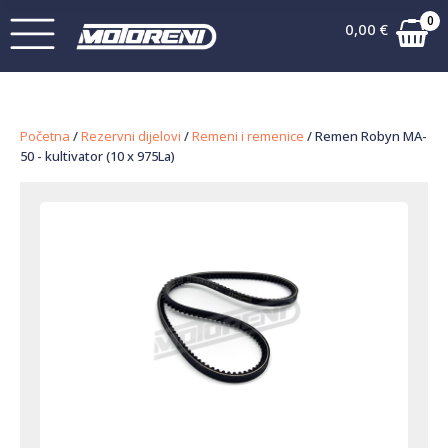
0
0,00
€
Početna
/
Rezervni dijelovi
/
Remeni i remenice
/ Remen Robyn MA-
50 - kultivator (10 x 975La)