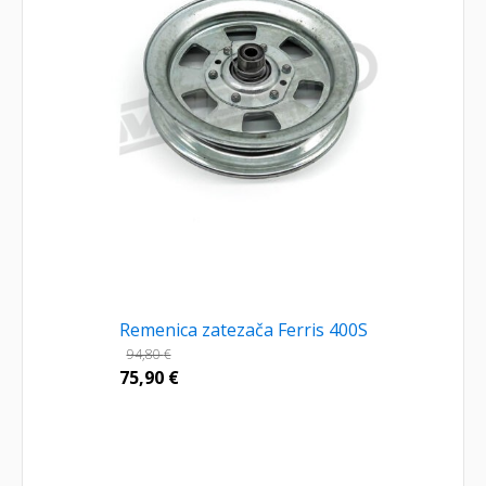
Remenica zatezača Ferris 400S
94,80
€
75,90
€