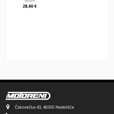
35,70
€
28,60
€
Čakovečka 43, 40305 Nedelišće