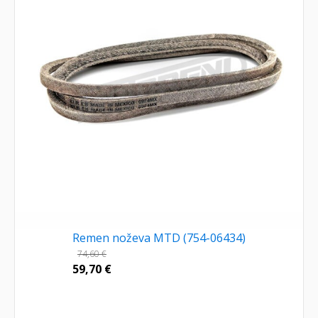
Remen noževa MTD (754-06434)
74,60
€
59,70
€