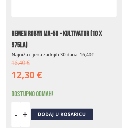
Remen Robyn MA-50 - kultivator (10 x
975La)
Najniža cijena zadnjih 30 dana:
16,40
€
16,40
€
12,30
€
Dostupno odmah!
-
+
DODAJ U KOŠARICU
Remen
Robyn