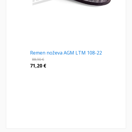
Remen noževa AGM LTM 108-22
88,90
€
71,20
€