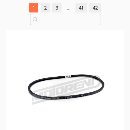
1
2
3
…
41
42
Pretraži