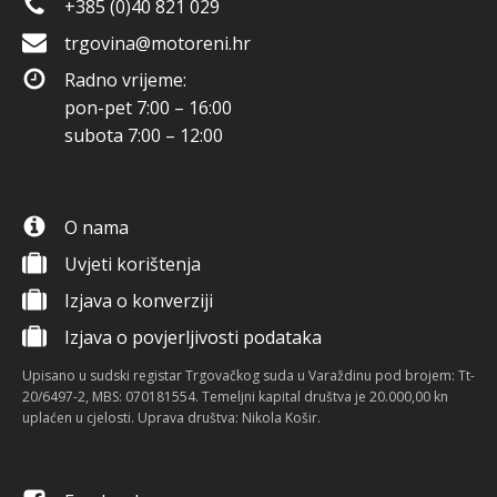
+385 (0)40 821 029
trgovina@motoreni.hr
Radno vrijeme:
pon-pet 7:00 – 16:00
subota 7:00 – 12:00
O nama
Uvjeti korištenja
Izjava o konverziji
Izjava o povjerljivosti podataka
Upisano u sudski registar Trgovačkog suda u Varaždinu pod brojem: Tt-
20/6497-2, MBS: 070181554. Temeljni kapital društva je 20.000,00 kn
uplaćen u cjelosti. Uprava društva: Nikola Košir.