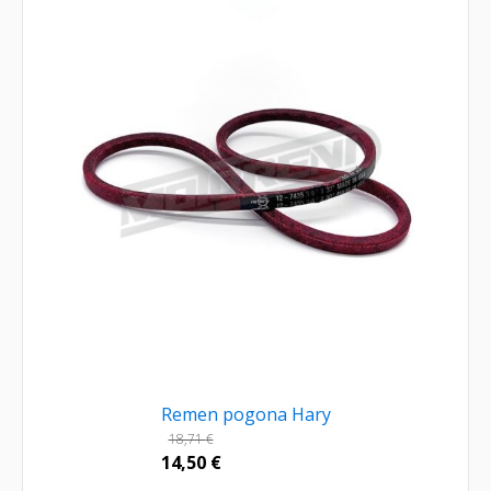
Remen pogona Hary
18,71
€
14,50
€