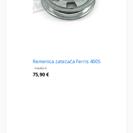
Remenica zatezača Ferris 400S
94,80
€
75,90
€