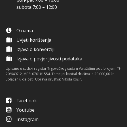
pon-pet 7:00 – 16:00
subota 7:00 – 12:00
O nama
Uvjeti korištenja
Izjava o konverziji
Izjava o povjerljivosti podataka
Upisano u sudski registar Trgovačkog suda u Varaždinu pod brojem: Tt-
20/6497-2, MBS: 070181554. Temeljni kapital društva je 20.000,00 kn
uplaćen u cjelosti. Uprava društva: Nikola Košir.
Facebook
Youtube
Instagram