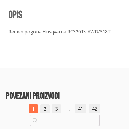
Opis
Remen pogona Husqvarna RC320Ts AWD/318T
povezani proizvodi
1
2
3
…
41
42
Pretraži