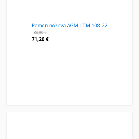
Remen noževa AGM LTM 108-22
88,90
€
71,20
€