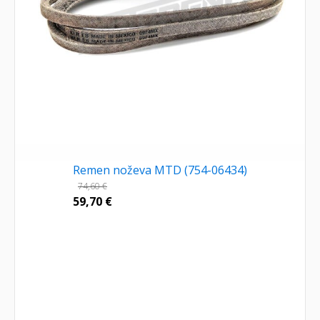
Remen noževa MTD (754-06434)
74,60
€
59,70
€