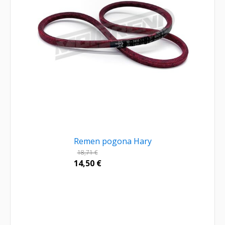
Remen pogona Hary
18,71
€
14,50
€