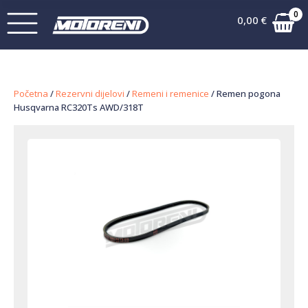
0
0,00
€
Početna
/
Rezervni dijelovi
/
Remeni i remenice
/ Remen pogona
Husqvarna RC320Ts AWD/318T