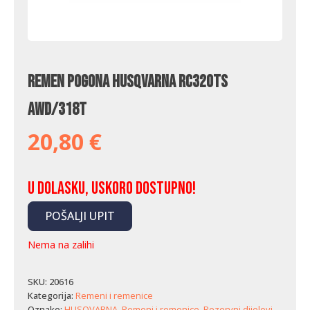
Remen pogona Husqvarna RC320Ts
AWD/318T
20,80
€
U dolasku, uskoro dostupno!
POŠALJI UPIT
Nema na zalihi
SKU:
20616
Kategorija:
Remeni i remenice
Oznake:
HUSQVARNA
,
Remeni i remenice
,
Rezervni dijelovi