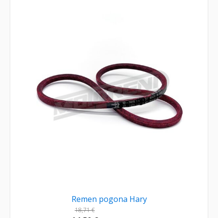
Remen pogona Hary
18,71
€