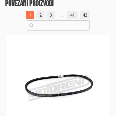
povezani proizvodi
1
2
3
…
41
42
Pretraži