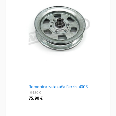
Remenica zatezača Ferris 400S
94,80
€
75,90
€