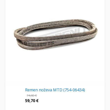
Remen noževa MTD (754-06434)
74,60
€
59,70
€