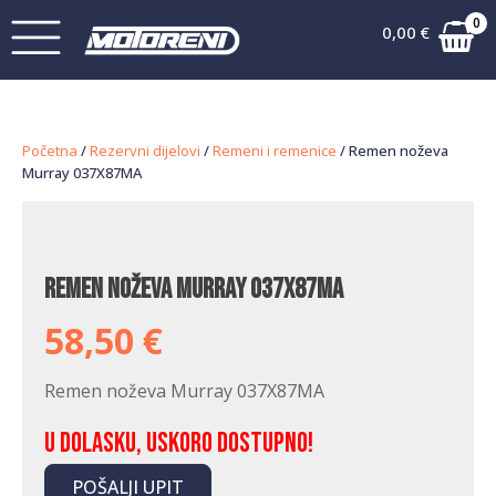
0
0,00
€
Početna
/
Rezervni dijelovi
/
Remeni i remenice
/ Remen noževa
Murray 037X87MA
Remen noževa Murray 037X87MA
58,50
€
Remen noževa Murray 037X87MA
U dolasku, uskoro dostupno!
POŠALJI UPIT