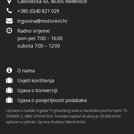
Čakovečka 43, 40305 Nedelišće
+385 (0)40 821 029
trgovina@motoreni.hr
Radno vrijeme:
pon-pet 7:00 – 16:00
subota 7:00 – 12:00
O nama
Uvjeti korištenja
Izjava o konverziji
Izjava o povjerljivosti podataka
Upisano u sudski registar Trgovačkog suda u Varaždinu pod brojem: Tt-
20/6497-2, MBS: 070181554. Temeljni kapital društva je 20.000,00 kn
uplaćen u cjelosti. Uprava društva: Nikola Košir.