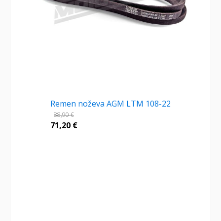
Remen noževa AGM LTM 108-22
88,90
€
71,20
€