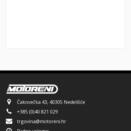
Čakovečka 43, 40305 Nedelišće
+385 (0)40 821 029
trgovina@motoreni.hr