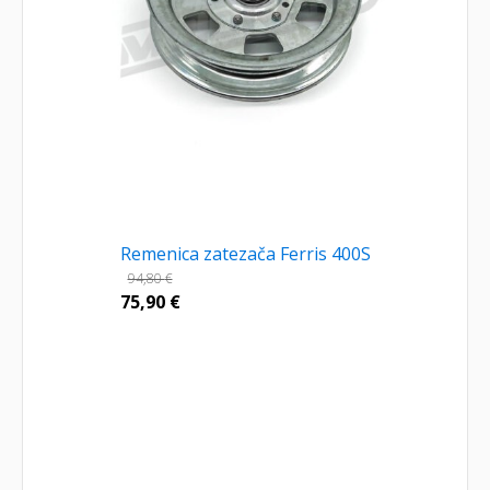
Remenica zatezača Ferris 400S
94,80
€
75,90
€