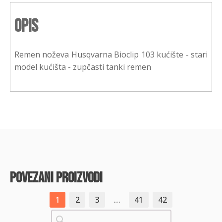
Opis
Remen noževa Husqvarna Bioclip 103 kućište - stari
model kućišta - zupčasti tanki remen
povezani proizvodi
1
2
3
…
41
42
Pretraži