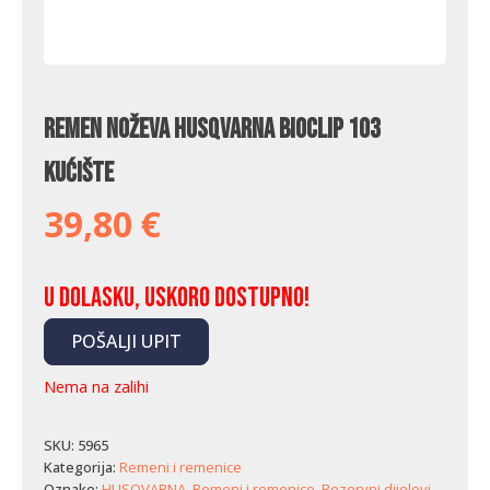
Remen noževa Husqvarna Bioclip 103
kućište
39,80
€
U dolasku, uskoro dostupno!
POŠALJI UPIT
Nema na zalihi
SKU:
5965
Kategorija:
Remeni i remenice
Oznake:
HUSQVARNA
,
Remeni i remenice
,
Rezervni dijelovi