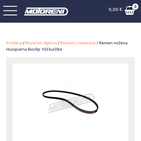
0
0,00
€
Početna
/
Rezervni dijelovi
/
Remeni i remenice
/ Remen noževa
Husqvarna Bioclip 103 kućište