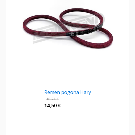
Remen pogona Hary
18,71
€
14,50
€