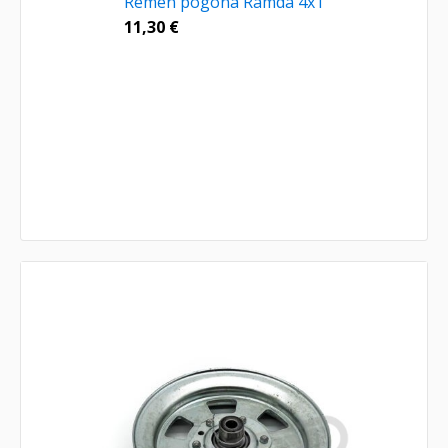
Remen pogona Ramda 4x1
11,30
€