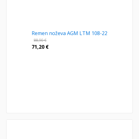
Remen noževa AGM LTM 108-22
88,90
€
71,20
€