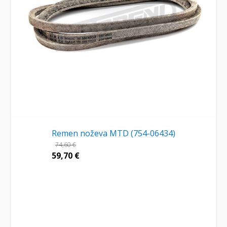
Remen noževa MTD (754-06434)
74,60
€
59,70
€