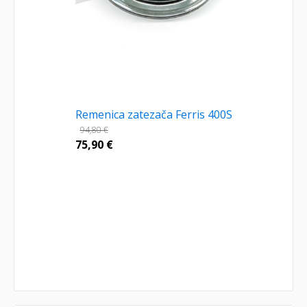
Remenica zatezača Ferris 400S
94,80
€
75,90
€