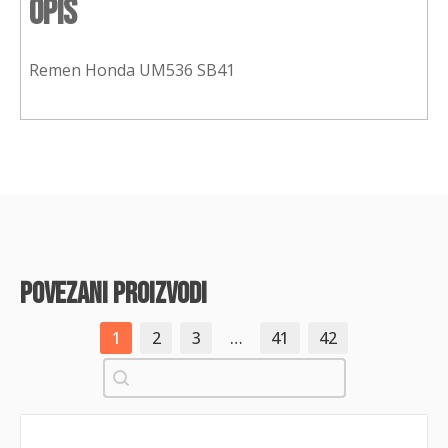
Opis
Remen Honda UM536 SB41
povezani proizvodi
1
2
3
…
41
42
Pretraži