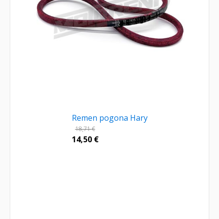
Remen pogona Hary
18,71
€
14,50
€