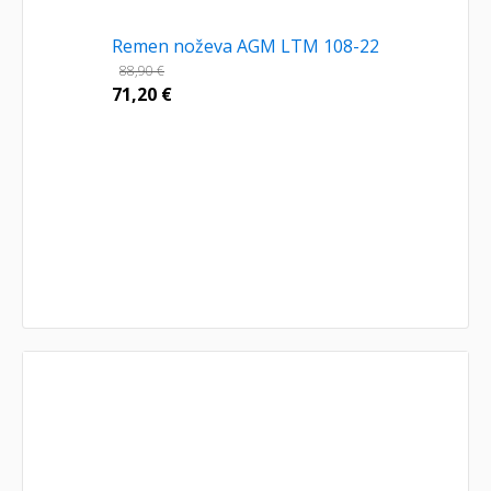
Remen noževa AGM LTM 108-22
88,90
€
71,20
€