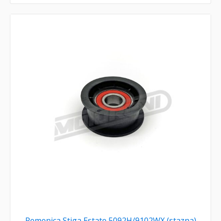
Remenica Stiga Estate 5092H/9102WX (stazna)