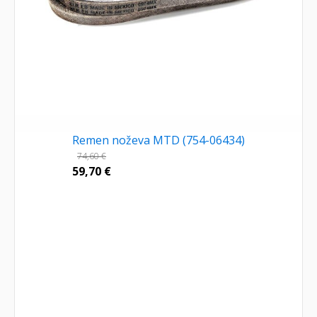
Remen noževa MTD (754-06434)
74,60
€
59,70
€