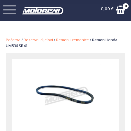
0
0,00
€
Početna
/
Rezervni dijelovi
/
Remeni i remenice
/ Remen Honda
UM536 SB41