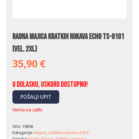
Radna majica kratkih rukava Echo TS-0101
(vel. 2XL)
35,90
€
U dolasku, uskoro dostupno!
POŠALJI UPIT
Nema na zalihi
SKU:
19838
Kategorije:
Majice
,
Zaštitna oprema Echo
Oznake:
ECHO
,
Majice
,
Zaštitna oprema