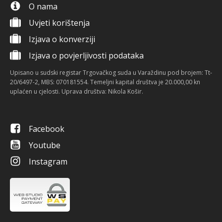
O nama
Uvjeti korištenja
Izjava o konverziji
Izjava o povjerljivosti podataka
Upisano u sudski registar Trgovačkog suda u Varaždinu pod brojem: Tt-
20/6497-2, MBS: 070181554. Temeljni kapital društva je 20.000,00 kn
uplaćen u cjelosti. Uprava društva: Nikola Košir.
Facebook
Youtube
Instagram