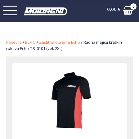
0
0,00
€
Početna
/
ECHO
/
Zaštitna oprema Echo
/ Radna majica kratkih
rukava Echo TS-0101 (vel. 2XL)