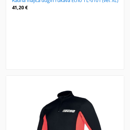
Radna majica dugih rukava Echo TL-0101 (vel. XL)
41,20
€