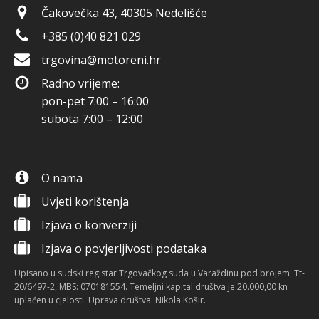
Čakovečka 43, 40305 Nedelišće
+385 (0)40 821 029
trgovina@motoreni.hr
Radno vrijeme:
pon-pet 7:00 – 16:00
subota 7:00 – 12:00
O nama
Uvjeti korištenja
Izjava o konverziji
Izjava o povjerljivosti podataka
Upisano u sudski registar Trgovačkog suda u Varaždinu pod brojem: Tt-
20/6497-2, MBS: 070181554. Temeljni kapital društva je 20.000,00 kn
uplaćen u cjelosti. Uprava društva: Nikola Košir.