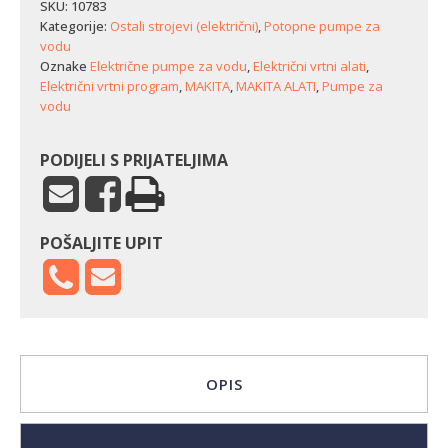
prljavu
SKU:
10783
vodu
Kategorije:
Ostali strojevi (električni)
,
Potopne pumpe za
Makita
vodu
PF0610
Oznake
Električne pumpe za vodu
,
Električni vrtni alati
,
količina
Električni vrtni program
,
MAKITA
,
MAKITA ALATI
,
Pumpe za
vodu
PODIJELI S PRIJATELJIMA
POŠALJITE UPIT
OPIS