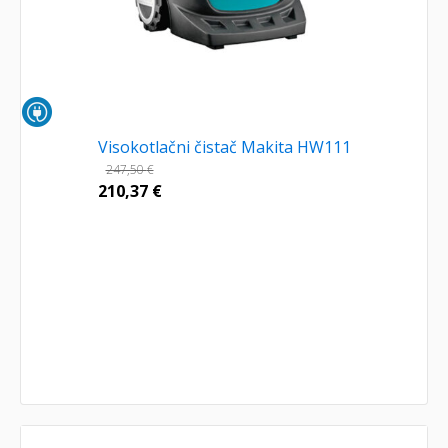
Visokotlačni čistač Makita HW111
247,50
€
210,37
€