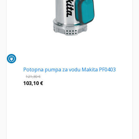
Potopna pumpa za vodu Makita PF0403
121,30
€
103,10
€