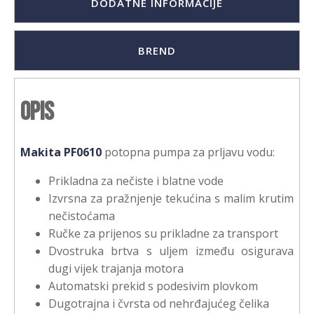
DODATNE INFORMACIJE
BREND
Opis
Makita PF0610
potopna pumpa za prljavu vodu:
Prikladna za nečiste i blatne vode
Izvrsna za pražnjenje tekućina s malim krutim
nečistoćama
Ručke za prijenos su prikladne za transport
Dvostruka brtva s uljem između osigurava
dugi vijek trajanja motora
Automatski prekid s podesivim plovkom
Dugotrajna i čvrsta od nehrđajućeg čelika