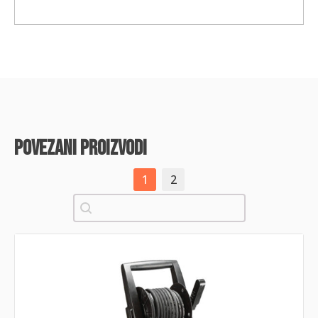
povezani proizvodi
1
2
Pretraži