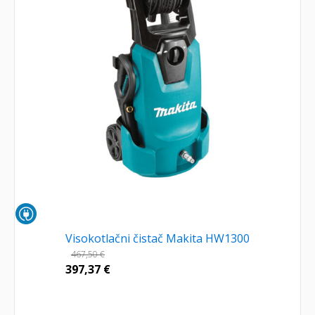
Visokotlačni čistač Makita HW1300
467,50
€
397,37
€