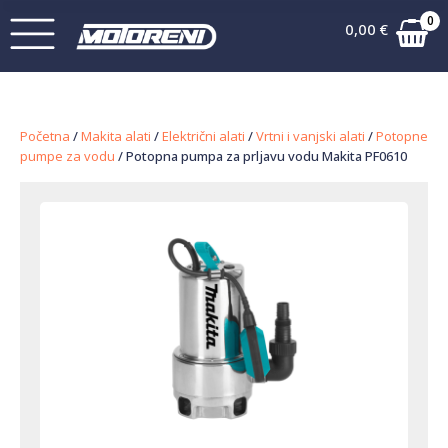
0
0,00
€
Početna
/
Makita alati
/
Električni alati
/
Vrtni i vanjski alati
/
Potopne
pumpe za vodu
/ Potopna pumpa za prljavu vodu Makita PF0610