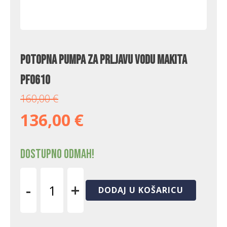
Potopna pumpa za prljavu vodu Makita
PF0610
160,00
€
136,00
€
Dostupno odmah!
-
+
DODAJ U KOŠARICU
Potopna
pumpa
za