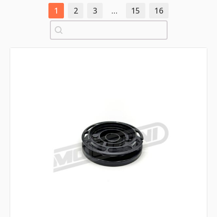
1
2
3
…
15
16
Pretraži