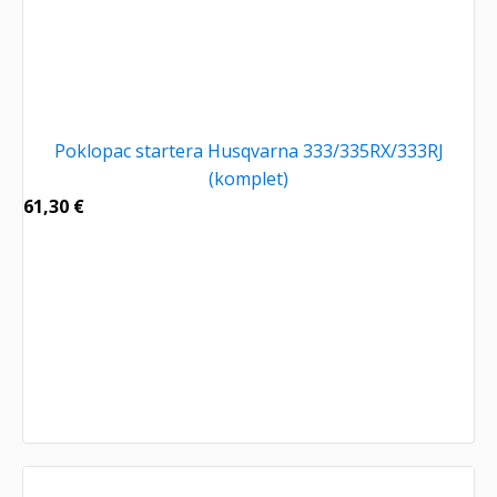
Poklopac startera Husqvarna 333/335RX/333RJ
(komplet)
61,30
€