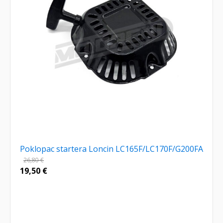
Poklopac startera Loncin LC165F/LC170F/G200FA
26,80
€
19,50
€