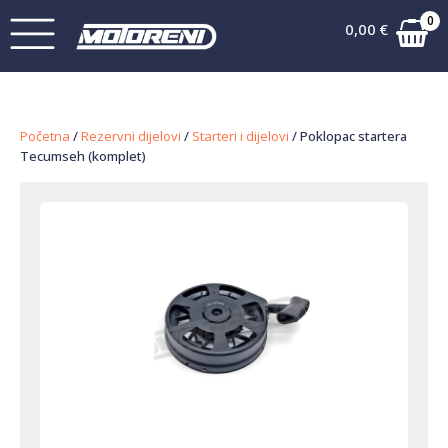
0
0,00
€
Početna
/
Rezervni dijelovi
/
Starteri i dijelovi
/ Poklopac startera
Tecumseh (komplet)