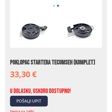
Poklopac startera Tecumseh (komplet)
33,30
€
U dolasku, uskoro dostupno!
POŠALJI UPIT
Nema na zalihi