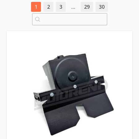
1
2
3
…
29
30
Pretraži