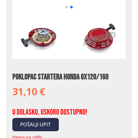
Poklopac startera Honda GX120/160
31,10
€
U dolasku, uskoro dostupno!
POŠALJI UPIT
Nema na zalihi