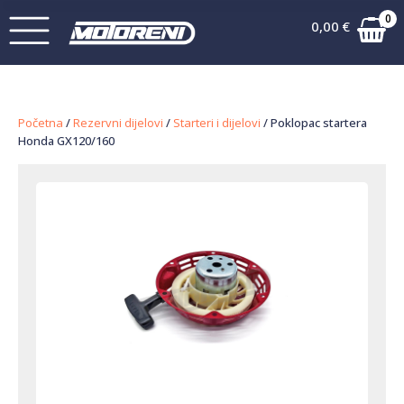
0
0,00
€
Početna
/
Rezervni dijelovi
/
Starteri i dijelovi
/ Poklopac startera
Honda GX120/160