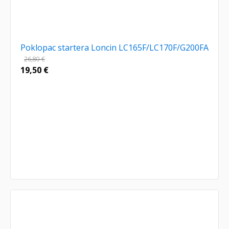
Poklopac startera Loncin LC165F/LC170F/G200FA
26,80
€
19,50
€