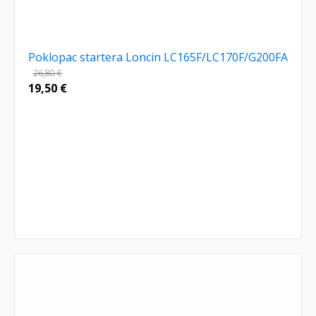
Poklopac startera Loncin LC165F/LC170F/G200FA
26,80
€
19,50
€