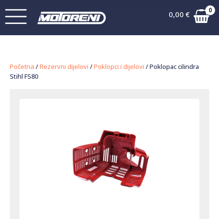
0
0,00
€
Početna
/
Rezervni dijelovi
/
Poklopci i dijelovi
/ Poklopac cilindra
Stihl FS80