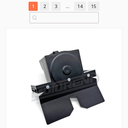
1
2
3
…
14
15
Pretraži