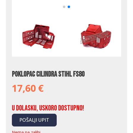
Poklopac cilindra Stihl FS80
17,60
€
U dolasku, uskoro dostupno!
POŠALJI UPIT
Nema na zalihi