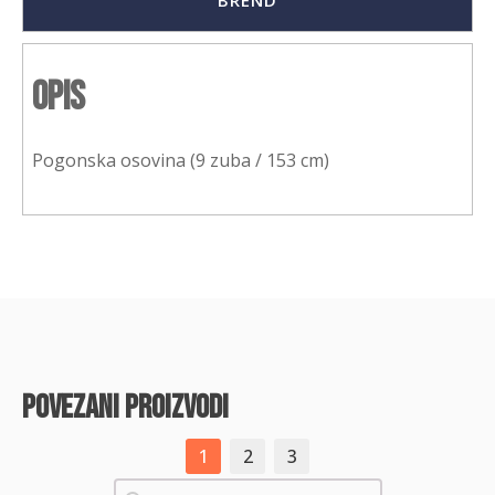
BREND
Opis
Pogonska osovina (9 zuba / 153 cm)
povezani proizvodi
1
2
3
Pretraži