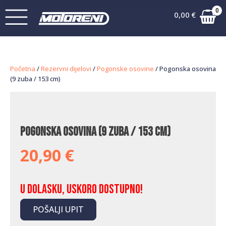
0
0,00
€
Početna
/
Rezervni dijelovi
/
Pogonske osovine
/ Pogonska osovina
(9 zuba / 153 cm)
Pogonska osovina (9 zuba / 153 cm)
20,90
€
U dolasku, uskoro dostupno!
POŠALJI UPIT