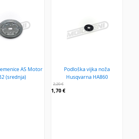
remenice AS Motor
Podloška vijka noža
B2 (srednja)
Husqvarna HA860
2,20
€
1,70
€