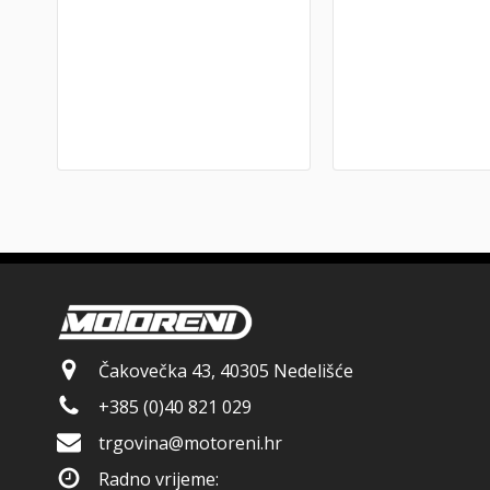
Čakovečka 43, 40305 Nedelišće
+385 (0)40 821 029
trgovina@motoreni.hr
Radno vrijeme: