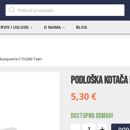
Products
search
ERVIS I USLUGE
O NAMA
BLOG
 Husqvarna CTH200 Twin
Podloška kotača
5,30
€
Dostupno odmah!
-
+
DOD