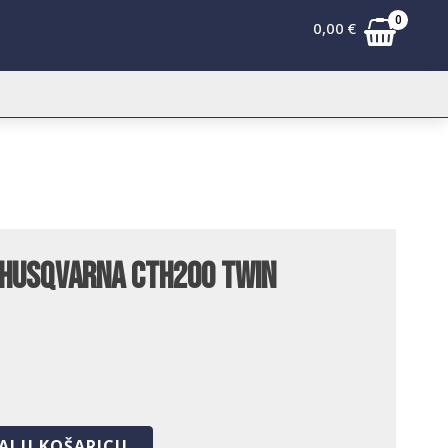
0
0,00
€
 Husqvarna CTH200 Twin
AJ U KOŠARICU