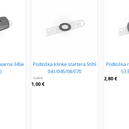
qvarna 345e
Podloška klinke startera Stihl
Podloška 
)
041/045/08/070
53 
1,33
€
2,80
€
1,00
€