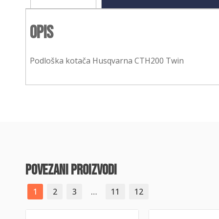
Opis
Podloška kotača Husqvarna CTH200 Twin
povezani proizvodi
1
2
3
…
11
12