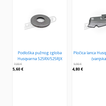
Podloška pužnog zgloba
Pločica lanca Hus
Husqvarna 525RX/525RJX
(vanjska
7,00
€
5,90
€
5,60
€
4,80
€