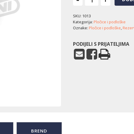
Podloška
kotača
SKU:
1013
Husqvarna
CTH200
Kategorija:
Pločice i podloške
Twin
Oznake:
Pločice i podloške
,
Rezerv
količina
PODIJELI S PRIJATELJIMA
BREND