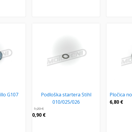
illo G107
Podloška startera Stihl
Pločica n
010/025/026
6,80
€
1,20
€
0,90
€