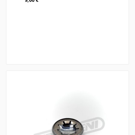
9,00
€