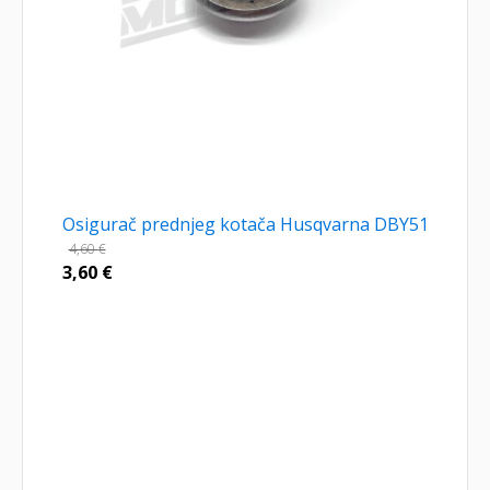
Osigurač prednjeg kotača Husqvarna DBY51
4,60
€
3,60
€