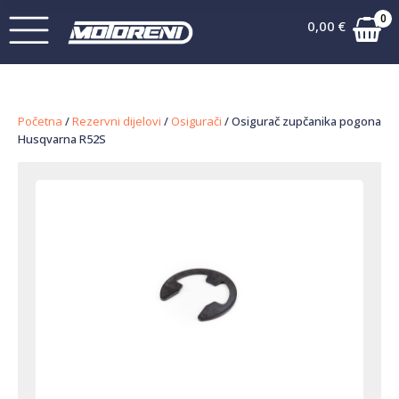
0
0,00
€
Početna
/
Rezervni dijelovi
/
Osigurači
/ Osigurač zupčanika pogona
Husqvarna R52S