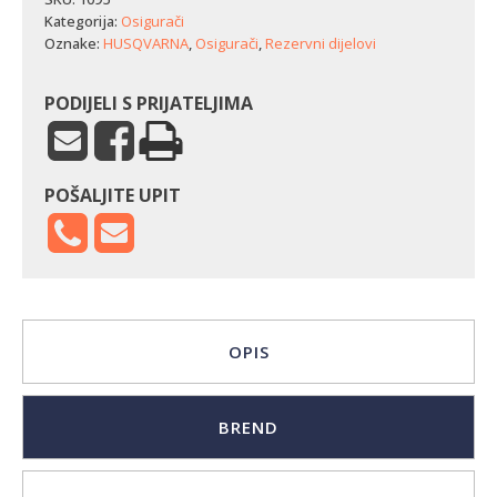
R52S
Kategorija:
Osigurači
količina
Oznake:
HUSQVARNA
,
Osigurači
,
Rezervni dijelovi
PODIJELI S PRIJATELJIMA
POŠALJITE UPIT
OPIS
BREND