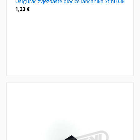
Osigurač zvjezdaste pločice lančanika Stihl 038
1,33
€