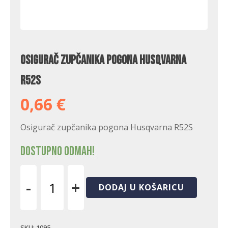
Osigurač zupčanika pogona Husqvarna
R52S
0,66
€
Osigurač zupčanika pogona Husqvarna R52S
Dostupno odmah!
-
+
DODAJ U KOŠARICU
Osigurač
zupčanika
pogona
Husqvarna
SKU:
1095