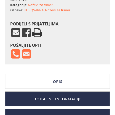
250-
Kategorija:
Noževi za trimer
20
Oznake:
HUSQVARNA
,
Noževi za trimer
(dvokraka
pila)
količina
PODIJELI S PRIJATELJIMA
POŠALJITE UPIT
OPIS
DODATNE INFORMACIJE