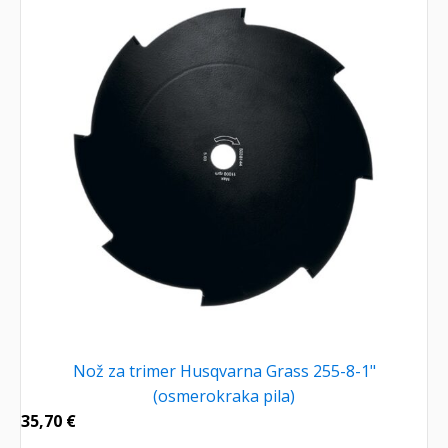
Nož za trimer Husqvarna Grass 255-8-1"
(osmerokraka pila)
35,70
€