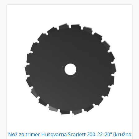
Nož za trimer Husqvarna Scarlett 200-22-20" (kružna