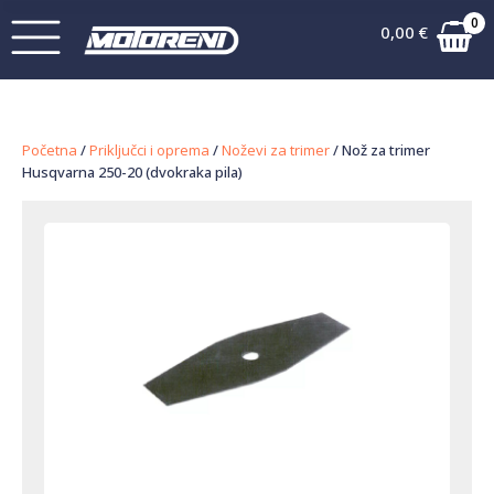
0
0,00
€
Početna
/
Priključci i oprema
/
Noževi za trimer
/ Nož za trimer
Husqvarna 250-20 (dvokraka pila)