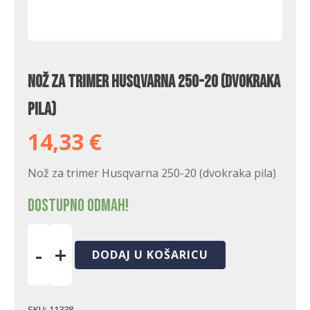
Nož za trimer Husqvarna 250-20 (dvokraka
pila)
14,33
€
Nož za trimer Husqvarna 250-20 (dvokraka pila)
Dostupno odmah!
-
+
DODAJ U KOŠARICU
Nož
za
trimer
Husqvarna
SKU:
11338