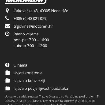
Čakovečka 43, 40305 Nedelišće
+385 (0)40 821 029
trgovina@motoreni.hr
Radno vrijeme:
pon-pet 7:00 – 16:00
subota 7:00 – 12:00
O nama
Uvjeti korištenja
Izjava o konverziji
Izjava o povjerljivosti podataka
Upisano u sudski registar Trgovačkog suda u Varaždinu pod brojem: Tt-
20/6497-2, MBS: 070181554. Temeljni kapital društva je 20.000,00 kn