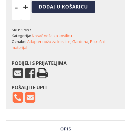
-
+
DODAJ U KOŠARICU
Nosač
noža
Gardena
tip
SKU:
17697
9825
Kategorija:
Nosač noža za kosilicu
količina
Oznake:
Adapter noža za kosilice
,
Gardena
,
Potrošni
materijal
PODIJELI S PRIJATELJIMA
POŠALJITE UPIT
OPIS