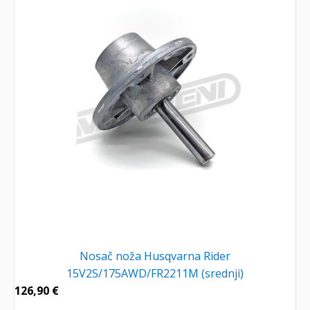
Nosač noža Husqvarna Rider
15V2S/175AWD/FR2211M (srednji)
126,90
€