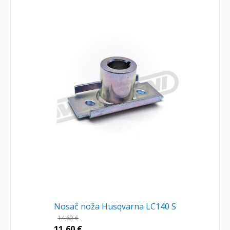
Nosač noža Husqvarna LC140 S
14,60
€
11,60
€