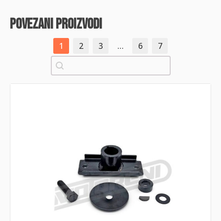
povezani proizvodi
1
2
3
…
6
7
Pretraži