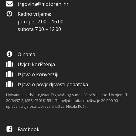
trgovina@motoreni.hr
Radno vrijeme:
pon-pet 7:00 – 16:00
subota 7:00 – 12:00
O nama
Uvjeti korištenja
Izjava o konverziji
Izjava o povjerljivosti podataka
Upisano u sudski registar Trgovačkog suda u Varaždinu pod brojem: Tt-
20/6497-2, MBS: 070181554. Temeljni kapital društva je 20.000,00 kn
uplaćen u cjelosti. Uprava društva: Nikola Košir.
Facebook