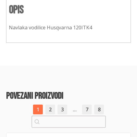
Opis
Navlaka vodilice Husqvarna 120ITK4
povezani proizvodi
1
2
3
…
7
8
Pretraži