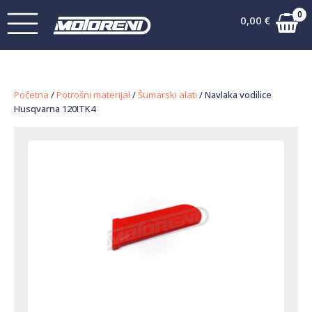
0
0,00
€
Početna
/
Potrošni materijal
/
Šumarski alati
/ Navlaka vodilice
Husqvarna 120ITK4