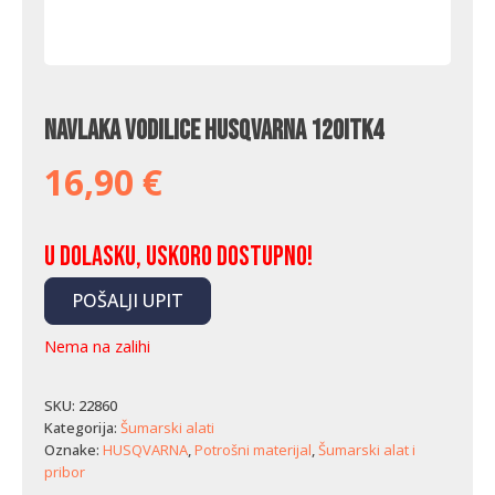
Navlaka vodilice Husqvarna 120ITK4
16,90
€
U dolasku, uskoro dostupno!
POŠALJI UPIT
Nema na zalihi
SKU:
22860
Kategorija:
Šumarski alati
Oznake:
HUSQVARNA
,
Potrošni materijal
,
Šumarski alat i
pribor