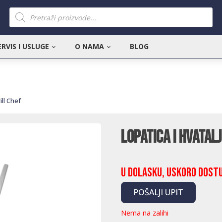
Products
search
ERVIS I USLUGE
O NAMA
BLOG
ill Chef
Lopatica i hvatal
U dolasku, uskoro dost
POŠALJI UPIT
Nema na zalihi