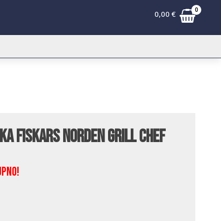
0
0,00
€
jka Fiskars Norden Grill Chef
upno!