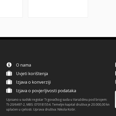
O nama
Uvjeti korištenja
Izjava o konverziji
Izjava o povjerljivosti podataka
Upisano u sudski registar Trgovačkog suda u Varaždinu pod brojem:
Tt-20/6497-2, MBS: 070181554. Temeljni kapital društva je 20.000,00 kn
uplaćen u cjelosti. Uprava društva: Nikola Košir.