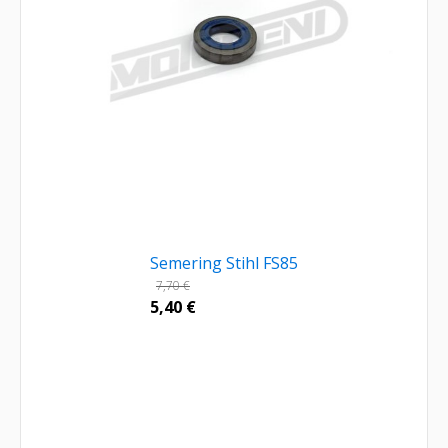
Semering Stihl FS85
7,70
€
5,40
€