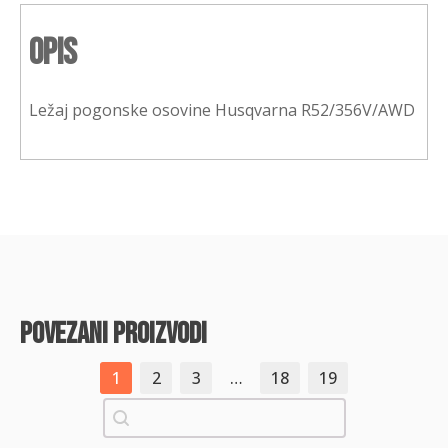
Opis
Ležaj pogonske osovine Husqvarna R52/356V/AWD
povezani proizvodi
1
2
3
…
18
19
Pretraži