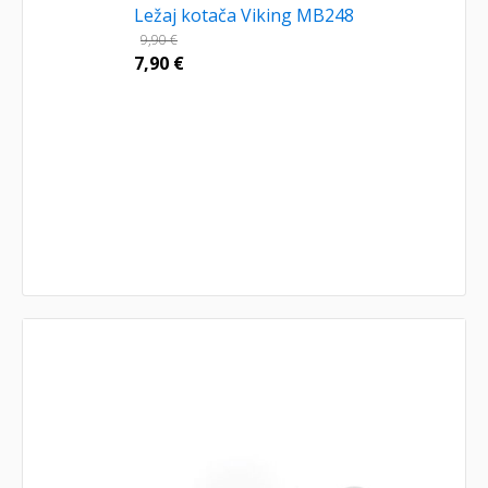
Ležaj kotača Viking MB248
9,90
€
7,90
€