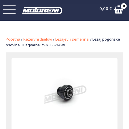
0
0,00
€
Početna
/
Rezervni dijelovi
/
Ležajevi i semerinzi
/ Ležaj pogonske
osovine Husqvarna R52/356V/AWD