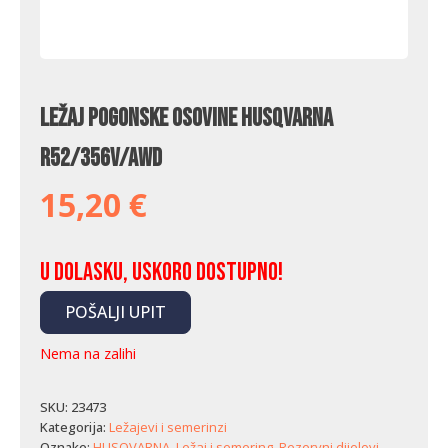
Ležaj pogonske osovine Husqvarna
R52/356V/AWD
15,20
€
U dolasku, uskoro dostupno!
POŠALJI UPIT
Nema na zalihi
SKU:
23473
Kategorija:
Ležajevi i semerinzi
Oznake:
HUSQVARNA
,
Ležaj i semering
,
Rezervni dijelovi