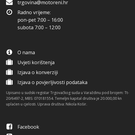
trgovina@motoreni.hr
Radno vrijeme:
pon-pet 7:00 – 16:00
subota 7:00 – 12:00
O nama
Uvjeti korištenja
Izjava o konverziji
Izjava o povjerljivosti podataka
Upisano u sudski registar Trgovačkog suda u Varaždinu pod brojem: Tt-
20/6497-2, MBS: 070181554. Temeljni kapital društva je 20.000,00 kn
uplaćen u cjelosti. Uprava društva: Nikola Košir.
Facebook