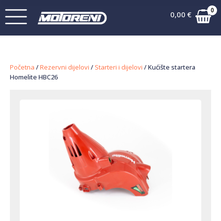
0
0,00
€
Početna
/
Rezervni dijelovi
/
Starteri i dijelovi
/ Kućište startera
Homelite HBC26