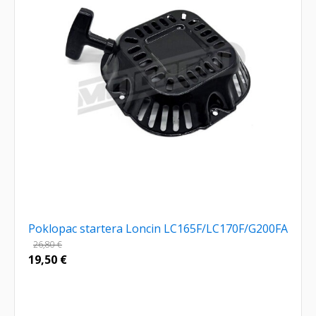
Poklopac startera Loncin LC165F/LC170F/G200FA
26,80
€
19,50
€