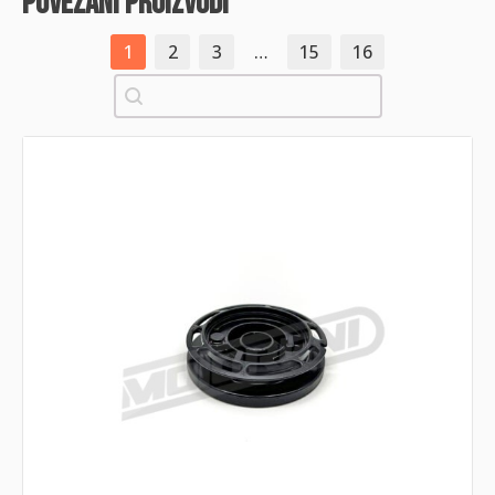
povezani proizvodi
1
2
3
…
15
16
Pretraži